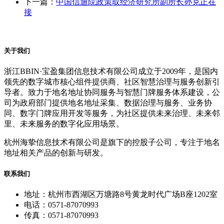
下一篇：
中国信通院政策取经济研究所副所长孙克正在
接
关于我们
浙江BBIN·宝盈集团信息技术有限公司成立于2009年，是国内
领先的数字城市核心组件提供商、社区智慧治理与服务创新引
导者。致力于地名地址协同服务与智慧门牌服务体系建设，公
司为政府部门提供地名地址采集、数据治理与服务、业务协
同、数字门牌应用开发等服务，为社区提供未来治理、未来邻
里、未来服务的数字化应用场景。
杭州海挚信息技术有限公司是旗下的控股子公司，专注于地名
地址相关产品的创新与研发。
联系我们
地址：杭州市西湖区万塘路8号黄龙时代广场B座1202室
电话：0571-87070993
传真：0571-87070993