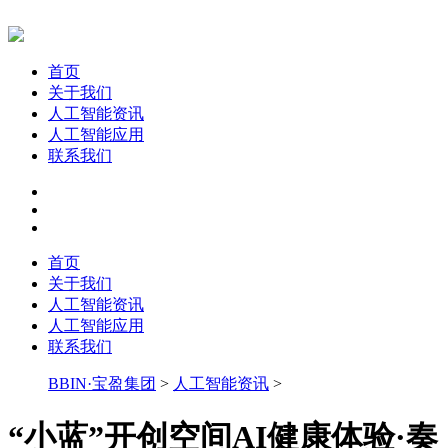
首页
关于我们
人工智能资讯
人工智能应用
联系我们
首页
关于我们
人工智能资讯
人工智能应用
联系我们
BBIN·宝盈集团
>
人工智能资讯
>
“小蓝”开创空间AI健康体验·奏