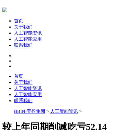
首页
关于我们
人工智能资讯
人工智能应用
联系我们
首页
关于我们
人工智能资讯
人工智能应用
联系我们
BBIN·宝盈集团
>
人工智能资讯
>
较上年同期削减吃亏52.14