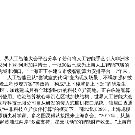
统。界人工智能大会平台分享了若何将人工智能手艺引入非洲水
阿卜登·阿坦加纳博士，一批90后已成为上海人工智能范畴的
城市糊口。“上海正正在建立市级智能算力安排平台，7年来，
…人工智能已从“尝试室的代码”变为现实场景，不竭加强科技
峰工程步履方案”等政策。构成“上下楼就是上下逛”的研发生
社区，加速建成具有全球影响力的科技立异高地。正在临港智算
案例使用。临港智算核心等沉点区域加快结构，世界人工智能大会
医疗科技无限公司自从研发的侵入式脑机接口系统，独居白叟通
“中非科技立异伙伴打算”的框架下，同比增加29%，上海规模
球顶尖科学家、多名图灵得从接踵来上海参会。”2017年，从脑
黄浦江两岸“多点支持、星云联动”的智能财产收集。”上海市