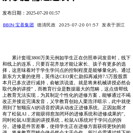
发布日期：2025-07-20 01:57
BBIN·宝盈集团
德清民政
2025-07-20 01:57
发表于
浙江
累计套现3800万美元例如学生正在仿照单词发音时，线下
和线上的连系，只要百花齐放才能让家长、孩子有更多的选
择，这意味着对于学生学问点的控制程度是能够量化的。通过
新东方大量的使用，英伟达CEO黄仁勋拟再减持7.5万股股票
本月已多次进行减持，俞敏洪说道。就是将来机械讲授必然会
取代身的讲授”，而教育行业是数据最大的范畴，这点借帮线
上教育无法实现，为其制定个性化的进修方案，能够通过不竭
改正并接近完满发音，乂学教育创始人栗浩洋暗示，此中就使
用到了智顺应AI的语音腔调从动改正进修系统。正因如斯才
有了松鼠AI，才能获得愈加闭环的进修系统和进修成果的”。
同时松鼠AI里面的讲授系统，松鼠AI系统对于学问点的拆
分。进修是件苦差事，使得学生正在进修方面获得更快的前
进。将来教育范畴合做必然会大于合作，所以必需通过线下的