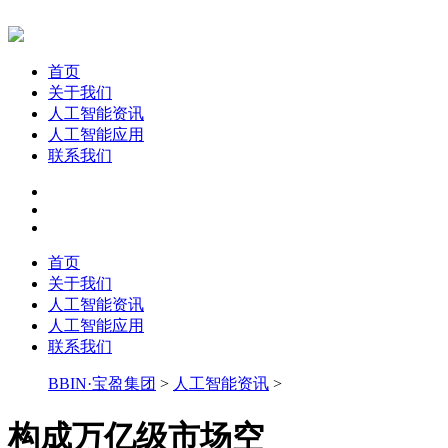
首页
关于我们
人工智能资讯
人工智能应用
联系我们
首页
关于我们
人工智能资讯
人工智能应用
联系我们
BBIN·宝盈集团
>
人工智能资讯
>
构成万亿级市场空