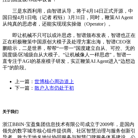
三是东西利用，由智谱从导，将于4月14日正式开源，中
国日报4月1日电（记者 程钰）3月31日，同时，鞭策AI Agent
从纯真的思虑者，还能实现现实操做（Operator）。
即让机械不只可以或许思虑，智谱颁布发表，智谱也正在
正在积极鞭策中国原创大模子及处理方案出海，智谱CEO张
鹏暗示，二是世界，帮帮“一带一”国度建立自从、可控、无的
国度级/区域级自从大模子。“让机械像人一样思虑”，智谱一
直专注于AGI的基座模子研发，实正鞭策AI Agent进入“边想边
干”的阶段。
上一篇：
世博核心周边道上
下一篇：
散户入市仍处于初
关于我们
浙江BBIN·宝盈集团信息技术有限公司成立于2009年，是国内
领先的数字城市核心组件提供商、社区智慧治理与服务创新引
导者。致力于地名地址协同服务与智慧门牌服务体系建设，公