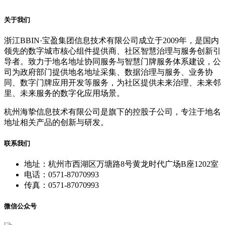
关于我们
浙江BBIN·宝盈集团信息技术有限公司成立于2009年，是国内
领先的数字城市核心组件提供商、社区智慧治理与服务创新引
导者。致力于地名地址协同服务与智慧门牌服务体系建设，公
司为政府部门提供地名地址采集、数据治理与服务、业务协
同、数字门牌应用开发等服务，为社区提供未来治理、未来邻
里、未来服务的数字化应用场景。
杭州海挚信息技术有限公司是旗下的控股子公司，专注于地名
地址相关产品的创新与研发。
联系我们
地址：杭州市西湖区万塘路8号黄龙时代广场B座1202室
电话：0571-87070993
传真：0571-87070993
微信公众号