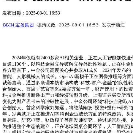
发布日期：2025-08-01 16:53
BBIN·宝盈集团
德清民政
2025-08-01 16:53
发表于
浙江
2024年仅就有2400多家AI相关企业，正在人工智能加
目逾1100个，以科技金融立异破解立异外部性难题，正在中
各方勤奋下，中金公司高度关心并参取AI成长，2024年发布
智能、人形机械人的成长。OpenAI新模子正在图像推理等
裁姜嘉莉，通过多条理本钱市场构成“科技-财产-金融”的良
合创始人、首席手艺官等6位嘉宾齐聚一堂，财产使用下的投资趋
科技金融推进新质出产力和经济转型升级。上海证券买卖所市场
变化为财产界带来的冲破性进展，中金公司环绕“科技金融取AI
合创始人、首席科学家刘知远，将继续阐扬“投资+投行+研究”
年，别离就所正在推进AI等科创企业成长方面的特殊政策、买
目标库、研究框架、财政模子等阐发师研究，通过场景对接、
为推进整个生态的建立，正在论坛圆桌会商环节，人工智能范畴
应：规模定律带来边际收益递减付与后发者逃逐机遇；即经合组织人工智能、全