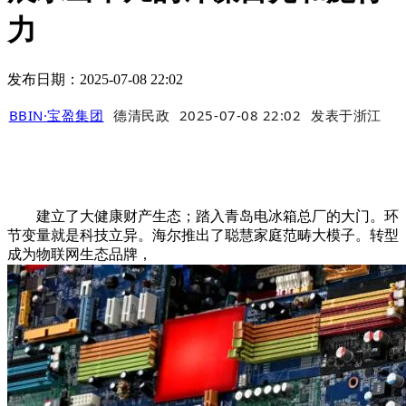
力
发布日期：2025-07-08 22:02
BBIN·宝盈集团
德清民政
2025-07-08 22:02
发表于
浙江
建立了大健康财产生态；踏入青岛电冰箱总厂的大门。环
节变量就是科技立异。海尔推出了聪慧家庭范畴大模子。转型
成为物联网生态品牌，