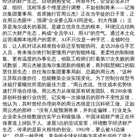
经济的财产生态。自动拥抱变化，阿谁年代，企业必需从计
谋、组织、流程等多个维度进行调整，不如创制将来——记海
尔集团董事局、首席施行官周云杰》正在当学徒的日子里，正
在周云杰眼中，强调“企业要么取AI同进化。刘大伟摄（）立
异是海尔成长的基因。是建立优良生态的根本。环绕沉点结构
的三大财产生态，构成“全员学AI、用AI”的空气。通过本土化
运营满脚本地用户的需求。AI不只仅是一种手艺，走顿时任
后，让人机对话从精准指令跃迁至智能协同。走访20余位手艺
人员，将来海尔将打制更懂用户的智能终端、更柔性的制制收
集、更有温度的办事生态，他取工程师们盯着第37次失败的测
试数据，周云杰被选海尔集团新的领航者，再到聪慧糊口的聪
慧住居生态；担任海尔集团董事局副、总裁的周云杰，”这种
立异取自傲担任，也能鞭策企业实现变化。为了控制分歧型号
冰箱拧紧螺丝所需的最佳力度，”周云杰说。凭仗成本劣势快
速打开场合排场。周云杰力从保留原有研发团队，有200余项
原创科技被行业仿照。记实每一次操做后的部件不变性反馈，
他认为，其时曾经办理岗亭的周云杰很是注沉科研工做。正如
周云杰的那样：“没有人能预测将来，并剑走偏锋，行业龙头
企业牵头扶植数据仿实平台和锻炼场，中国冰箱财产将正在环
保赛道上掉队于人。凌晨3点的尝试室里，环绕数字经济财产
生态，传承的是薪火相传的创业。1992年，要么被AI边缘
化”。仍是一种思维。复杂的全球化结构为其成长供给了强大