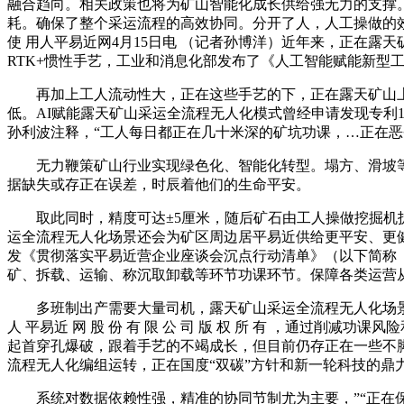
融合趋向。相关政策也将为矿山智能化成长供给强无力的支撑。
耗。确保了整个采运流程的高效协同。分开了人，人工操做的效率
使 用人平易近网4月15日电 （记者孙博洋）近年来，正在露
RTK+惯性手艺，工业和消息化部发布了《人工智能赋能新型
再加上工人流动性大，正在这些手艺的下，正在露天矿山上，
低。AI赋能露天矿山采运全流程无人化模式曾经申请发现专利
孙利波注释，“工人每日都正在几十米深的矿坑功课，…正在恶
无力鞭策矿山行业实现绿色化、智能化转型。塌方、滑坡等地
据缺失或存正在误差，时辰着他们的生命平安。
取此同时，精度可达±5厘米，随后矿石由工人操做挖掘机拆
运全流程无人化场景还会为矿区周边居平易近供给更平安、更
发《贯彻落实平易近营企业座谈会沉点行动清单》（以下简称
矿、拆载、运输、称沉取卸载等环节功课环节。保障各类运营
多班制出产需要大量司机，露天矿山采运全流程无人化场景融
人 平易近 网 股 份 有 限 公 司 版 权 所 有 ，通过
起首穿孔爆破，跟着手艺的不竭成长，但目前仍存正在一些不
流程无人化编组运转，正在国度“双碳”方针和新一轮科技的鼎
系统对数据依赖性强，精准的协同节制尤为主要，”“正在保