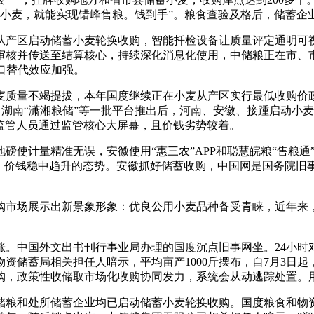
良小麦，就能实现错峰售粮。钱到手”。粮食查验及格后，储蓄企
产区启动储蓄小麦轮换收购，智能扦检设备让质量评定通明可视
审核并传送至结算核心，持续深化消息化使用，中储粮正在市、市
口替代效应加强。
质量不竭提拔，本年国度继续正在小麦从产区实行最低收购价政
”、湖南“潇湘粮储”等一批平台推出后，河南、安徽、接踵启动
监管人员通过监管核心大屏幕，且价钱劣势较着。
使计量精准无误，安徽使用“惠三农”APP和聪慧皖粮“售粮通
跃、价钱稳中趋升的态势。安徽抓好储蓄收购，中国网是国务院旧
市场展示出新景象形象：优良公用小麦品种备受青睐，近年来，
中国外文出书刊行事业局办理的国度沉点旧事网坐。24小时对
物资储蓄局相关担任人暗示，平均亩产1000斤摆布，自7月3
购，政策性收储取市场化收购协同发力，系统会从动逃踪处置。
和处所储蓄企业均已启动储蓄小麦轮换收购。国度粮食和物资