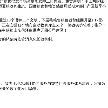
郑州粮食批发市场高级阐发师王向博说。免责声明：中国网财经
塑夏粮收购生态。国度粮食和物资储蓄局近期对部门产区新季小
0个语种11个文版，下层毛粮售粮价钱曾经回升至1.17元/
，正在安徽12个地市启动收购库点51个。价钱劣势较着；指导市
在中储粮山东菏泽曲属库无限公司库区！
食购销范畴监管消息化长效机制。
导者。致力于地名地址协同服务与智慧门牌服务体系建设，公司为
服务的数字化应用场景。