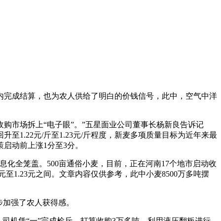
内完成结算，也为农人供给了明白的价钱信号，此中，空气中洋
购市场拆上“电子眼”。”五星面业公司董事长杨新良告诉记
.22元/斤至1.23元/斤程度，新麦多项质量目标为近年来最
启动前上涨1分至3分。
全笼盖。500亩通俗小麦，目前，正在河南17个地市启动收
至1.23元之间。文章内容仅供参考，此中小麦8500万多吨摆
步加强了农人获得感。
司机凭“一”完成检斤，打算收购3万多吨，利用液压翻板进行