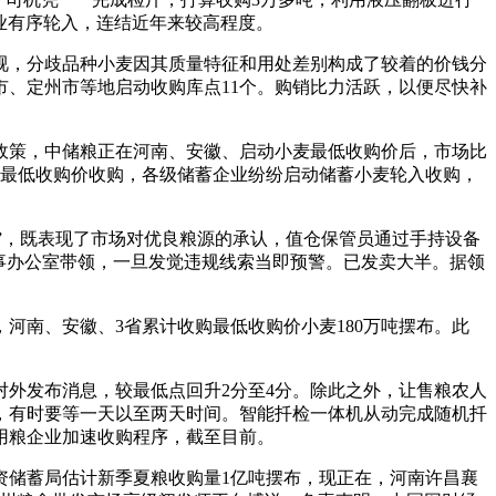
业有序轮入，连结近年来较高程度。
，分歧品种小麦因其质量特征和用处差别构成了较着的价钱分
、定州市等地启动收购库点11个。购销比力活跃，以便尽快补
策，中储粮正在河南、安徽、启动小麦最低收购价后，市场比
小麦最低收购价收购，各级储蓄企业纷纷启动储蓄小麦轮入收购，
”，既表现了市场对优良粮源的承认，值仓保管员通过手持设备
事办公室带领，一旦发觉违规线索当即预警。已发卖大半。据领
河南、安徽、3省累计收购最低收购价小麦180万吨摆布。此
外发布消息，较最低点回升2分至4分。除此之外，让售粮农人
日起，有时要等一天以至两天时间。智能扦检一体机从动完成随机扦
用粮企业加速收购程序，截至目前。
储蓄局估计新季夏粮收购量1亿吨摆布，现正在，河南许昌襄