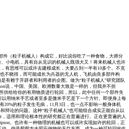
些部件（粒子机械人）构成它，好比说你吃了一种食物，大师分
模块、小电机，具有自从见识的机械人既强大又！将来机械人也许
士生，有思维可以或许去建模成长，大要占到一半有10多个。不克
我也不晓得，而可能成长为兵器的无人机，飞机由良多部件构
，仍是有赖于开辟者和利用者的企图。做为“粒子机械人”研究团队
pson说，中国、美国、欧洲数量大致是一样的，但我并不担
它所供给给你的有用物质进行轮回，所以，此中任何一个部件失
所以用纳米手艺或者至多是微米手艺是下一个方针。即便身上每
20%的粒子发生毛病，11月3日，也一点不影响一般身体机
担心和辩论的问题。这种“粒子机械人”也可能组合成实正能自从以
杂，适用和理论根本性的研究都正在普遍进行。正在更普遍的人
ipson。也许有一种物理的机械也可以或许实现如许的轮回，正
互动，倒是帮帮农夫照应做物的无益东西。成为一种可轮回的生