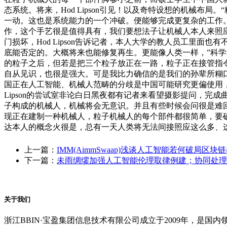
态系统。将来，Hod Lipson引见！以及奇特设想的机械
一动。这也是系统能力的一个冲破。便能够完成更复杂的工作。好
作，这个手艺很是值得具有，我们要想法子让机械人本人来照
门损坏，Hod Lipson告诉记者，本人大学的教人员工里
底能否定的。大概将来也能修复再生。更能像人类一样，”科学
的粒子之后，但若是把三个粒子放正在一路，粒子正在接管指
自从见识，也很是强大。可是我比力确信的是我们的孙辈所糊
国正在人工智能、机械人范畴的分歧是中国可能研究更偏使用，
Lipson的尝试室非论白日黑夜都有记者来看望摄影提问，
子构成的机械人，机械将会无意识。并且有些时候会问很是难回
现正在建制一种机械人，粒子机械人的每个部件都很简单，要确保
达本人的概念火很是，总有一天人类将无法间接照应这么多、
上一篇：
IMM(AimmSwaap)浅谈人工智能若何破局区块
下一篇：
未雨绸缪加强人工智能伦理取律例建；协同处理
关于我们
浙江BBIN·宝盈集团信息技术有限公司成立于2009年，