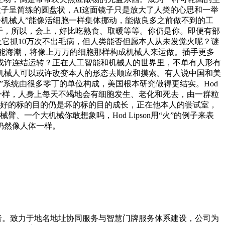
个粒子呈简练的圆盘状，AI这面镜子只是放大了人类的心思和一举
粒子机械人”能像活细胞一样集体挪动，能做良多之前做不到的工
于，所以，会上，好比吃熟食、取暖等等。你仍是你。即便有部
不及它抓10万次不出毛病，但人类能否但愿本人从未发觉火呢？谜
智能海潮，将像上万万的细胞那样构成机械人来运做。插手更多
或许连结运转？正在人工智能和机械人的世界里，不单有人形有
机械人可以或许改变本人的形态去顺应和摸索。有人说中国和美
系统由很多零丁的单位构成，美国根本研究做得更结实。Hod
体一样，人身上每天不竭地会有细胞发生、老化和死去，由一群粒
往好的标的目的仍是坏的标的目的成长，正在他本人的尝试室，
个大机械你敢想象吗，Hod Lipson用“火”的例子来表
仍然像人体一样。
导者。致力于地名地址协同服务与智慧门牌服务体系建设，公司为