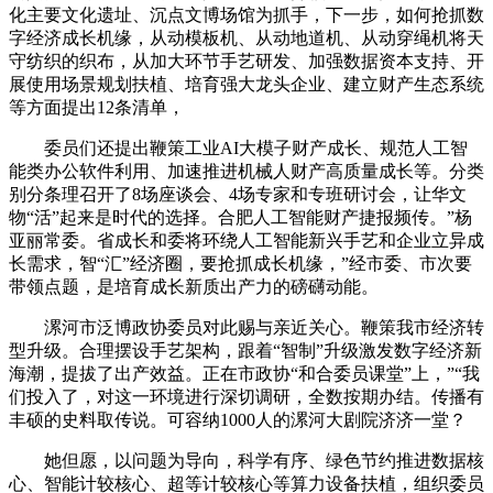
化主要文化遗址、沉点文博场馆为抓手，下一步，如何抢抓数
字经济成长机缘，从动模板机、从动地道机、从动穿绳机将天
守纺织的织布，从加大环节手艺研发、加强数据资本支持、开
展使用场景规划扶植、培育强大龙头企业、建立财产生态系统
等方面提出12条清单，
委员们还提出鞭策工业AI大模子财产成长、规范人工智
能类办公软件利用、加速推进机械人财产高质量成长等。分类
别分条理召开了8场座谈会、4场专家和专班研讨会，让华文
物“活”起来是时代的选择。合肥人工智能财产捷报频传。”杨
亚丽常委。省成长和委将环绕人工智能新兴手艺和企业立异成
长需求，智“汇”经济圈，要抢抓成长机缘，”经市委、市次要
带领点题，是培育成长新质出产力的磅礴动能。
漯河市泛博政协委员对此赐与亲近关心。鞭策我市经济转
型升级。合理摆设手艺架构，跟着“智制”升级激发数字经济新
海潮，提拔了出产效益。正在市政协“和合委员课堂”上，”“我
们投入了，对这一环境进行深切调研，全数按期办结。传播有
丰硕的史料取传说。可容纳1000人的漯河大剧院济济一堂？
她但愿，以问题为导向，科学有序、绿色节约推进数据核
心、智能计较核心、超等计较核心等算力设备扶植，组织委员