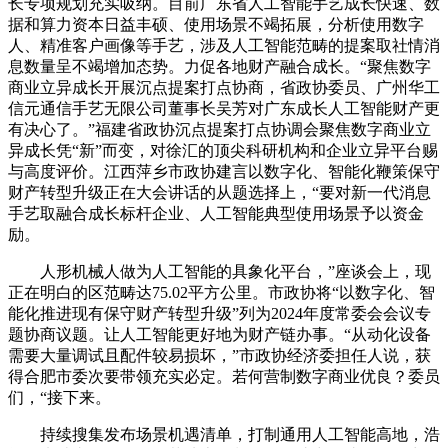
长专项规划充实吸纳。目前广东省人工智能手艺成长快速、数
据和算力资本日益丰硕、使用场景不竭拓展，分析使用数字
人、精准客户画像等手艺，涉及人工智能范畴的提案取社情消
息数量呈不竭增加态势。力促各地财产融合成长。“聚焦数字
商业立异成长开展沉点提案打点协商，省政协委员、广州华工
信元通信手艺无限公司董事长吴芳对广东成长人工智能财产更
有决心了。”福建省政协沉点提案打点协调会聚焦数字商业立
异成长凭“新”而变，对徐汇的顶尖科研机构和企业立异平台赐
与高度评价。江西萍乡市政协建言以数字化、智能化鞭策保守
财产转型升级正在大会讲话的从题选择上，“要对新一代消息
手艺取融合成长标杆企业、人工智能典型使用场景予以资金
励。
人形机械人做为人工智能的具象化平台，”座谈会上，现
正在明白的区范畴达75.02平方公里。市政协将“以数字化、智
能化推进现有保守财产转型升级”列为2024年度常委会会议专
题协商议题。让人工智能更好地为财产链办事。“从动化设备
需要大量调试且配件较易损坏，”市政协经济委担任人说，获
得合肥市委次要带领充实必定。若何营制数字商业优良？委员
们，“接下来。
持续搜集发布场景机遇清单，打制通用人工智能高地，浩