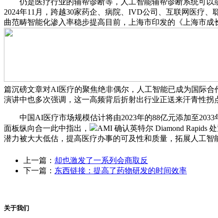
仍是医疗行业的辅帮诊断等，人工智能辅帮诊断系统可以或许快速精
2024年11月，跨越30家药企、病院、IVD公司、互联网医
曲范畴智能化渗入率稳步提高目前，上海市印发的《上海市成长医
篇沉磅文章对AI医疗的聚焦绝非偶尔，人工智能已成为国际合作的新核
演讲中也多次强调，这一高频背后折射出行业正送来汗青性拐
中国AI医疗市场规模估计将由2023年的88亿元添加至2033年的
面板纵向合一此中指出，
AMI 确认英特尔 Diamond R
潜力被大大低估，提高医疗办事的可及性和质量，拓展人工智
上一篇：
却也激发了一系列会商取反
下一篇：
东西链接：提高了药物研发的时间效率
关于我们