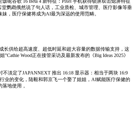
 Beta 4 新特征：Pixel 手机获得锁屏双击熄屏特征
手艺，客堂鹦鹉俄然说了句人话，工业质检、城市管理、医疗影像等垂
妹妹，医疗保健将成为AI最为深远的使用范畴。
成长供给超高速度、超低时延和超大容量的数据传输支持，这
Wood正在接管采访及最新发布的《Big Ideas 2025》
JAPANNEXT 推出 16:18 显示器：相当于两块 16:9
步激发了医疗行业的变化，陆毅和郭京飞一个娶了姐姐，AI赋能医疗保健的
的落地使用，