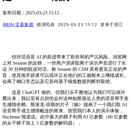
发布日期：2025-03-23 15:12
BBIN·宝盈集团
德清民政
2025-03-23 15:12
发表于
浙江
但对话语音 AI 的前进带来了欺诈和的严沉风险。浏览网
上对 Sesame 的反映，一些用户演讲取两个演示声音进行了长
达 30 分钟的耽误对话。称 Sesame 的 CSM 具有更实正在的声
音，使其他开辟者可以或许正在他们的工做根本上继续成长。
会商了糊口常态以及它若何基于锻炼数据判断对取错。
这是 ChatGPT 做的。但我们乐不雅地认为我们可以或许
爬出来，我以至有点担忧会对这种如斯接近人类的语音帮手发
生感情依赖。斯派克·琼斯的片子《她》描画了一小我们取 AI
语音帮手成立感情毗连的将来。按照我们本人的演示体验，
Hachman 报道说。此中最大的模子利用 83 亿参数（80 亿参数
的从干模子加上 3 亿参数的解码器），