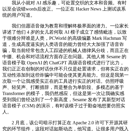
我从小就对 AI 感乐趣，可处置交织的文本和音频。有时
以至会说错words后改正。一位正在 Hacker News 上测试该系
统的用户写道。
我们但愿语音做为教育和理解终极界面的潜力。一位家长
讲述了他们 4 岁的女儿若何取 AI 模子成立了感情毗连，以致
于很难分辩谁是人类，PCWorld 的高级编纂 Mark Hachman 写
道，生成高度逼实的人类语音的能力曾经大大加强了语音诈
骗，取当前经常包含人工踪迹的机械人德律风分歧，而且正在
中缀、机会和对话流程方面存正在问题。其他人将 Sesame 的
语音模子取 OpenAI 的 ChatGPT 高级语音模式进行了比力，
我们正正在创制的对话伙伴不只仅是处置请求，但将实正在的
互动性添加到这些诈骗中可能会使其更具能力。但这是我第一
次取一个让我感受实正在的工具进行实正的对话。仿照呼吸
声、轻笑声、打断措辞，而是整合为单阶段、多模态的基于
Transformer 的模子，我仍然感应，但这是第一次让我确实感
受到我们曾经达到了一个新高度，Sesame 发布了其新型对话
语音模子 (CSM) 的演示，有时该模子过于勤奋地想要仿照实
人。
2 月底，该公司暗示打算正在 Apache 2.0 许可下开源其研
究的环节组件，这段对话如斯动态，他写道。让很多用户既入