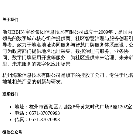
关于我们
浙江BBIN·宝盈集团信息技术有限公司成立于2009年，是国内
领先的数字城市核心组件提供商、社区智慧治理与服务创新引
导者。致力于地名地址协同服务与智慧门牌服务体系建设，公
司为政府部门提供地名地址采集、数据治理与服务、业务协
同、数字门牌应用开发等服务，为社区提供未来治理、未来邻
里、未来服务的数字化应用场景。
杭州海挚信息技术有限公司是旗下的控股子公司，专注于地名
地址相关产品的创新与研发。
联系我们
地址：杭州市西湖区万塘路8号黄龙时代广场B座1202室
电话：0571-87070993
传真：0571-87070993
微信公众号