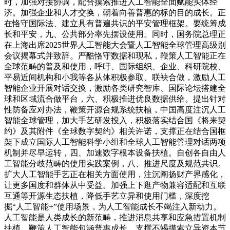
时，加强对接协调，配合摸索推进人工智能全面赋能实体经
济。加强企业和人才交换，朝着向善普惠的标的目的成长。正
在恪守国际法、建立具有普遍共识的平安管理框架。要统筹成
长和平安，九、公共部分率先摆设使用。同时，国务院总理正
在上海出席2025世界人工智能大会暨人工智能全球管理高级别
会议揭幕式并致辞。严酷恪守数据和现私，鞭策人工智能正在
全球范畴的普及和使用，呼吁、国际组织、企业、科研院校、
平易近间机构和小我等各从体积极参取、联袂合做，激励人工
智能企业开展对话交换，激励各类研究智库、国际论坛搭建全
球和区域流合做平台，六、积极推进优良数据供给。提出针对
性防备应对办法，鞭策开源合规系统扶植，中国高度注沉人工
智能全球管理，加大手艺研发投入，积极落实结合国《将来契
约》及其附件《全球数字契约》相关许诺，支撑正在结合国框
架下成立国际人工智能科学小组和全球人工智能管理对话两项
机制并尽早运转，四、加速数字根本设备扶植。自创各自由人
工智能分歧范畴的使用实践案例，八、推进尺度及规范共识。
扩大人工智能手艺正在相关方面使用，注沉阐扬财产界感化，
让更多国度和群体从中受益。加强上下逛产物兼容适配和互联
互通等开源生态扶植，降低手艺立异和使用门槛，深度挖
掘“人工智能+”使用场景，为人工智能成长不竭注入新动力。
人工智能是人类成长的新范畴，推进消息共享和应急措置机制
扶植。鞭策人工智能包涵普惠成长。支撑不竭摸索立异资本节