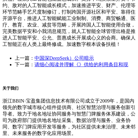
约、敌对的人工智能成长模式，加速推进平安、财产、伦理等
环节范畴手艺尺度制修订，打制跨国开源社区和平安、靠得住
开源平台，推进人工智能赋能工业制制、消费、商贸畅通、医
疗、教育、农业、减贫等范畴，开展跨国人工智能使用合做，
完美数据平安和小我消息规范，就人工智能全球管理出格是推
进人工智能平安、公允、普惠成长开展成心义的会商。确保人
工智能正在人类上最终修成。加速数字根本设备扶植！
上一篇：
中国深DeepSeek）公司暗示
下一篇：
请细心阅读并理解《》供给的利用条目和现
关于我们
浙江BBIN·宝盈集团信息技术有限公司成立于2009年，是国内
领先的数字城市核心组件提供商、社区智慧治理与服务创新引
导者。致力于地名地址协同服务与智慧门牌服务体系建设，公
司为政府部门提供地名地址采集、数据治理与服务、业务协
同、数字门牌应用开发等服务，为社区提供未来治理、未来邻
里、未来服务的数字化应用场景。