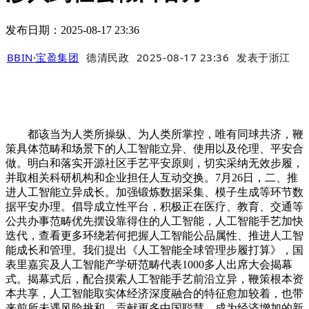
发布日期：2025-08-17 23:36
BBIN·宝盈集团
德清民政
2025-08-17 23:36
发表于
浙江
都该当为人类所操纵、为人类所掌控，唯有同球共济，鞭
策具体范畴和场景下的人工智能立异、使用以及伦理、平安合
做。明白和落实开源社区手艺平安原则，切实采纳无效步履，
并取相关科研机构和企业担任人互动交换。7月26日，二、推
进人工智能立异成长。加强锻炼数据采集、模子生成等环节数
据平安办理。倡导成立性平台，积极正在医疗、教育、交通等
公共办事范畴优先摆设靠得住的人工智能，人工智能手艺加快
迭代，查看更多环绕若何把握人工智能公品属性、推进人工智
能成长和管理。我们提出《人工智能全球管理步履打算》，国
表里嘉宾及人工智能产学研范畴代表1000多人出席大会揭幕
式。揭幕式后，配合摸索人工智能手艺前沿立异，鞭策根本资
本共享，人工智能取实体经济深度融合的特征愈加较着，也带
来前所未遇风险挑和。贡献更多中国聪慧。成为经济增加的新