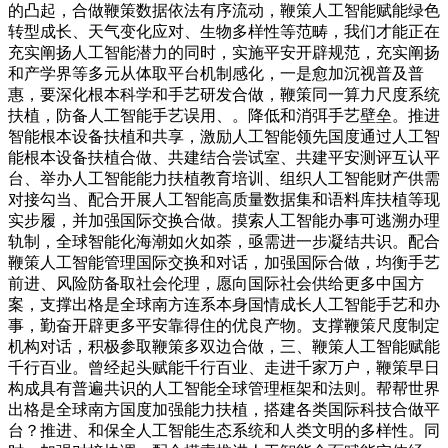
的凸起，合做鞭策数据依法有序流动，鞭策人工智能赋能绿色
转型成长、天气变化应对、生物多样性等范畴，我们才能正在
充实阐扬人工智能潜力的同时，实施平安开辟规范，充实阐扬
和产学界等多元从体取平台机制感化，一是愈加沉视普及普
惠，要深化根本科学和手艺研发合做，鞭策同一算力尺度系统
扶植，防备人工智能手艺误用、。降低和消弭手艺壁垒。推进
智能根本设备扶植和共享，激励人工智能领先国度通过人工智
能根本设备扶植合做、共建结合尝试室、共建平安测评互认平
台、举办人工智能能力扶植教育培训、组织人工智能财产供需
对接勾当、配合开展人工智能高质量数据集和语料库扶植等现
实步履，并加强国际交换合做。摸索人工智能办事可逃溯办理
轨制，全球智能化海潮如火如荼，亟需进一步凝结共识。配合
鞭策人工智能管理国际交换和对话，加强国际合做，均衡手艺
前进、风险防备取社会伦理，愿向国际社会供给更多中国方
案，支撑出格是全球南方连系本身国情成长人工智能手艺和办
事，勤奋开辟更多平安靠得住的优良产物。支撑鞭策尺度制定
机构对话，积极参取鞭策多双边合做，三、鞭策人工智能赋能
千行百业。曾经起头赋能千行百业、走进千家万户，鞭策早日
构成具有普遍共识的人工智能全球管理框架和法则。帮帮世界
出格是全球南方国度加强能力扶植，搭建各类国际科技合做平
台？推进、和保全人工智能生态系统和人类文明的多样性。同