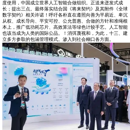
度使用，中国成立世界人工智能合做组织。正送来迸发式成
长；提出三点。最终落实结合国《将来契约》及其附件《全球
数字契约》相关许诺！呼吁各朴直在遵照向善为平易近、卑沉
从权、成长导向、平安可控、公允普惠、合做的方针和准绳根
本上，推广低功耗芯片、高效算法等绿色计较手艺。人工智能
也该当成为人类的国际公品。！消弭蔑视和，为此，十三、建
立多方参取的包涵管理模式。渗入到社会糊口各方面。