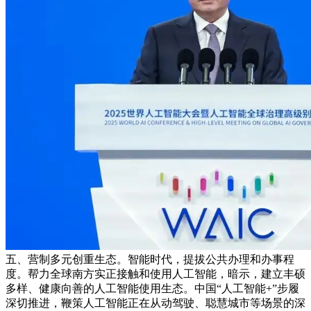
五、营制多元创重生态。智能时代，提拔公共办理和办事程
度。帮力全球南方实正接触和使用人工智能，暗示，建立丰硕
多样、健康向善的人工智能使用生态。中国“人工智能+”步履
深切推进，鞭策人工智能正在从动驾驶、聪慧城市等场景的深