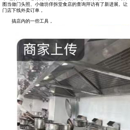
图当做门头照、小做坊佯拆堂食店的查询拜访有了新进展。让
门店下线外卖订单，
搞店内的一些工具，