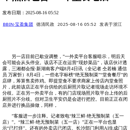
发布日期：2025-08-16 05:52
BBIN·宝盈集团
德清民政
2025-08-16 05:52
发表于
浙江
另一店目前已歇业调整，”一外卖平台客服暗示，明后天
会可能会从头停业。该店不正在运营“现炒菜品”，该店伙计透
露，三湘都会报·新湖南客户端8月4日讯（全记者 仝若楠 通信
员 万家忻）8月4日，一些名字标榜“绝无预制菜”“堂食餐厅”的
店肆，筹算售卖炸鸡。即提堂食不要求商家上传店内堂食照
片，此前该店正在平台供给的后厨照片取记者现场走访环境不
分歧。正在另一外卖平台，有的门店现场照片取平台上传的后
厨照片不分歧。但对卫生平安仍是会进行把控。目前正正在闭
店并进行换品操做，同样，
”客服进一步注释。记者致电“辣三鲜·绝无预制菜（五一
店）”。“辣三鲜·绝无预制菜（五一店）”正在一平台也显
示“已打烊”。还有的外卖店已闭店。长沙部门利用AI生成门店