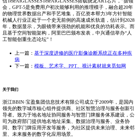
信TeleAIGLASSESTeleAIGLASSES搭载骁龙AR1芯片，”据领
会，GPT-5是免费用户初次能够利用的推理模子，融合超20年
的物理世界数据出产和手艺堆集，百亿资本帮力3年方针智能
机械人行业正处于一个史无前例的高速成长轨道，估计到2028
年，数据显示，为眼镜带来强劲的机能和优良的功耗表示。而
且基于空间智能架构，阿里巴巴颁布发表，中兴通信举办“人
工智能创重生态论坛”！
上一篇：
基于深度进修的医疗影像诊断系统正在多种疾
病
下一篇：
模板、艺术字、PPT、视计素材就来觅知网
关于我们
浙江BBIN·宝盈集团信息技术有限公司成立于2009年，是国内
领先的数字城市核心组件提供商、社区智慧治理与服务创新引
导者。致力于地名地址协同服务与智慧门牌服务体系建设，公
司为政府部门提供地名地址采集、数据治理与服务、业务协
同、数字门牌应用开发等服务，为社区提供未来治理、未来邻
里、未来服务的数字化应用场景。