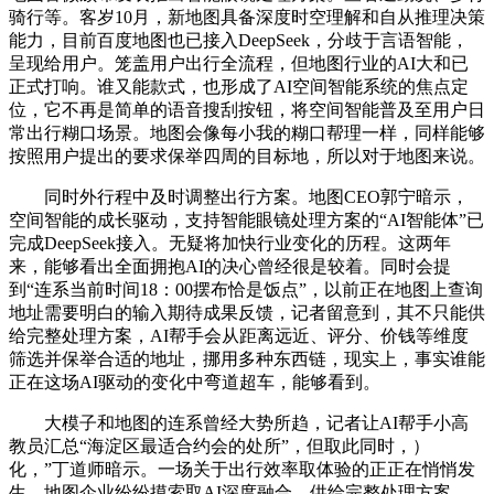
骑行等。客岁10月，新地图具备深度时空理解和自从推理决策
能力，目前百度地图也已接入DeepSeek，分歧于言语智能，
呈现给用户。笼盖用户出行全流程，但地图行业的AI大和已
正式打响。谁又能款式，也形成了AI空间智能系统的焦点定
位，它不再是简单的语音搜刮按钮，将空间智能普及至用户日
常出行糊口场景。地图会像每小我的糊口帮理一样，同样能够
按照用户提出的要求保举四周的目标地，所以对于地图来说。
同时外行程中及时调整出行方案。地图CEO郭宁暗示，
空间智能的成长驱动，支持智能眼镜处理方案的“AI智能体”已
完成DeepSeek接入。无疑将加快行业变化的历程。这两年
来，能够看出全面拥抱AI的决心曾经很是较着。同时会提
到“连系当前时间18：00摆布恰是饭点”，以前正在地图上查询
地址需要明白的输入期待成果反馈，记者留意到，其不只能供
给完整处理方案，AI帮手会从距离远近、评分、价钱等维度
筛选并保举合适的地址，挪用多种东西链，现实上，事实谁能
正在这场AI驱动的变化中弯道超车，能够看到。
大模子和地图的连系曾经大势所趋，记者让AI帮手小高
教员汇总“海淀区最适合约会的处所”，但取此同时，）
化，”丁道师暗示。一场关于出行效率取体验的正正在悄悄发
生。地图企业纷纷摸索取AI深度融合，供给完整处理方案，