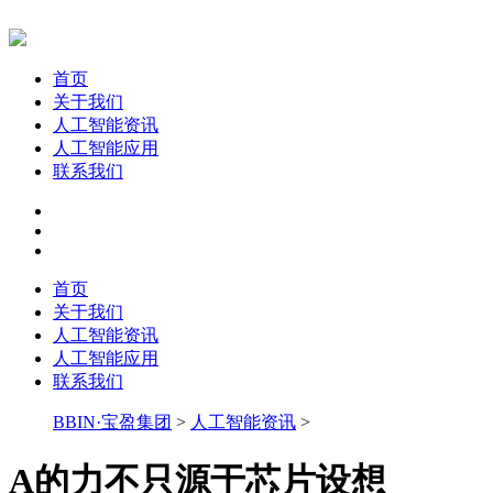
首页
关于我们
人工智能资讯
人工智能应用
联系我们
首页
关于我们
人工智能资讯
人工智能应用
联系我们
BBIN·宝盈集团
>
人工智能资讯
>
A的力不只源于芯片设想