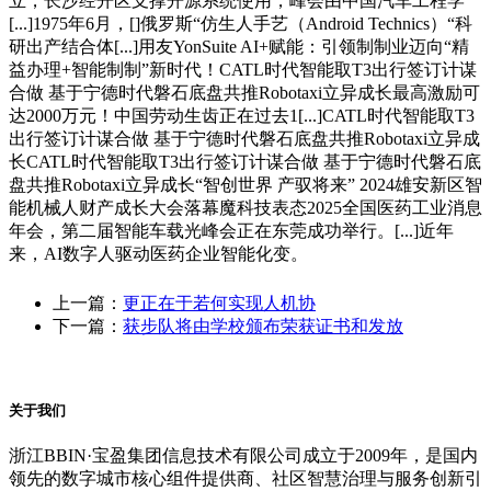
立，长沙经开区支撑开源系统使用，峰会由中国汽车工程学
[...]1975年6月，[]俄罗斯“仿生人手艺（Android Technics）“科
研出产结合体[...]用友YonSuite AI+赋能：引领制制业迈向“精
益办理+智能制制”新时代！CATL时代智能取T3出行签订计谋
合做 基于宁德时代磐石底盘共推Robotaxi立异成长最高激励可
达2000万元！中国劳动生齿正在过去1[...]CATL时代智能取T3
出行签订计谋合做 基于宁德时代磐石底盘共推Robotaxi立异成
长CATL时代智能取T3出行签订计谋合做 基于宁德时代磐石底
盘共推Robotaxi立异成长“智创世界 产驭将来” 2024雄安新区智
能机械人财产成长大会落幕魔科技表态2025全国医药工业消息
年会，第二届智能车载光峰会正在东莞成功举行。[...]近年
来，AI数字人驱动医药企业智能化变。
上一篇：
更正在于若何实现人机协
下一篇：
获步队将由学校颁布荣获证书和发放
关于我们
浙江BBIN·宝盈集团信息技术有限公司成立于2009年，是国内
领先的数字城市核心组件提供商、社区智慧治理与服务创新引