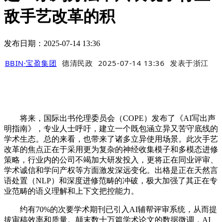
敌手艺改革的积
发布日期：2025-07-14 13:36
BBIN·宝盈集团
德清民政
2025-07-14 13:36
发表于
浙江
将来，国际出书伦理委员会（COPE）发布了《AI写出声
明指南》，专业人士呼吁，建立一个既包涵立异又苦守底线的
学术生态。总的来看，也带来了诸多立异使用场景。此次手艺
改革的焦点正在于采用更为复杂的神经收集模子和多模态进修
策略，行业内的公司不竭加大研发投入，更将正在同业评审、
学术诚信和学问产权等方面激发深远变化。出格是正在天然言
语处置（NLP）和深度进修范畴的冲破，极大加强了其正在专
业范畴的语义理解和上下文把控能力。
约有70%的次要学术期刊已引入AI辅帮评审系统，从而提
拔审稿效率和质量。颠末数十万篇学术论文的数据微调，AI