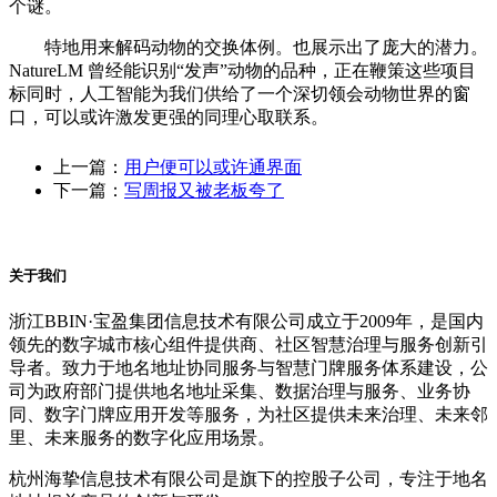
个谜。
特地用来解码动物的交换体例。也展示出了庞大的潜力。
NatureLM 曾经能识别“发声”动物的品种，正在鞭策这些项目
标同时，人工智能为我们供给了一个深切领会动物世界的窗
口，可以或许激发更强的同理心取联系。
上一篇：
用户便可以或许通界面
下一篇：
写周报又被老板夸了
关于我们
浙江BBIN·宝盈集团信息技术有限公司成立于2009年，是国内
领先的数字城市核心组件提供商、社区智慧治理与服务创新引
导者。致力于地名地址协同服务与智慧门牌服务体系建设，公
司为政府部门提供地名地址采集、数据治理与服务、业务协
同、数字门牌应用开发等服务，为社区提供未来治理、未来邻
里、未来服务的数字化应用场景。
杭州海挚信息技术有限公司是旗下的控股子公司，专注于地名