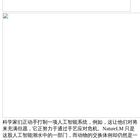
科学家们正动手打制一项人工智能系统，例如，这让他们对将
来充满但愿，它正努力于通过手艺应对危机。NatureLM 只是
这股人工智能潮水中的一部门，而动物的交换体例却仍然是一