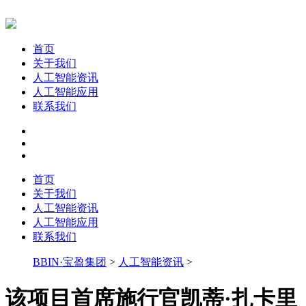
首页
关于我们
人工智能资讯
人工智能应用
联系我们
首页
关于我们
人工智能资讯
人工智能应用
联系我们
BBIN·宝盈集团
>
人工智能资讯
>
该项目首席施行官凯蒂·扎卡里