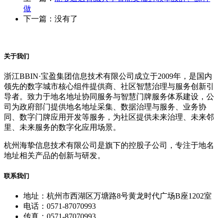
做
下一篇：没有了
关于我们
浙江BBIN·宝盈集团信息技术有限公司成立于2009年，是国内
领先的数字城市核心组件提供商、社区智慧治理与服务创新引
导者。致力于地名地址协同服务与智慧门牌服务体系建设，公
司为政府部门提供地名地址采集、数据治理与服务、业务协
同、数字门牌应用开发等服务，为社区提供未来治理、未来邻
里、未来服务的数字化应用场景。
杭州海挚信息技术有限公司是旗下的控股子公司，专注于地名
地址相关产品的创新与研发。
联系我们
地址：杭州市西湖区万塘路8号黄龙时代广场B座1202室
电话：0571-87070993
传真：0571-87070993