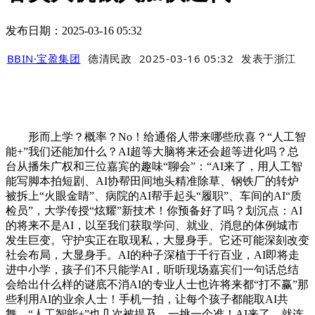
发布日期：2025-03-16 05:32
BBIN·宝盈集团
德清民政
2025-03-16 05:32
发表于
浙江
形而上学？概率？No！给通俗人带来哪些欣喜？“人工智
能+”我们还能加什么？AI超等大脑将来还会超等进化吗？总
台从播朱广权和三位嘉宾的趣味“聊会”：“AI来了，用人工智
能写脚本拍短剧、AI协帮田间地头精准除草、钢铁厂的转炉
被拆上“火眼金睛”、病院的AI帮手起头“履职”、车间的AI“质
检员”，大学传授“炫耀”新技术！你预备好了吗？划沉点：AI
的将来不是AI，以至我们获取学问、就业、消息的体例城市
发生巨变。守护实正在取现私，大显身手。它还可能深刻改变
社会布局，大显身手。AI的种子深植于千行百业，AI即将走
进中小学，孩子们不只能学AI，听听现场嘉宾们一句话总结
会给出什么样的谜底不消AI的专业人士也许将来都“打不赢”那
些利用AI的业余人士！手机一拍，让每个孩子都能取AI共
舞。“人工智能+”也几次被提及，一挑一个准！AI来了，就连