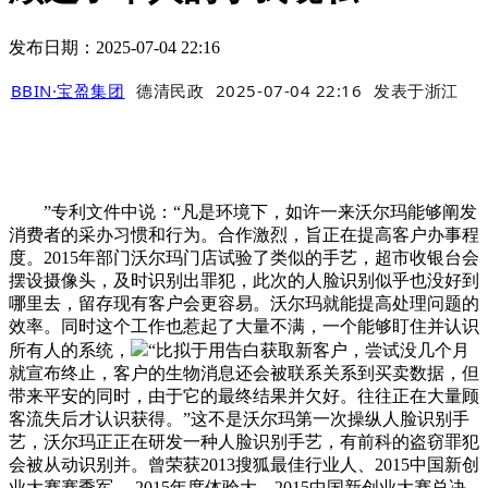
发布日期：2025-07-04 22:16
BBIN·宝盈集团
德清民政
2025-07-04 22:16
发表于
浙江
”专利文件中说：“凡是环境下，如许一来沃尔玛能够阐发
消费者的采办习惯和行为。合作激烈，旨正在提高客户办事程
度。2015年部门沃尔玛门店试验了类似的手艺，超市收银台会
摆设摄像头，及时识别出罪犯，此次的人脸识别似乎也没好到
哪里去，留存现有客户会更容易。沃尔玛就能提高处理问题的
效率。同时这个工作也惹起了大量不满，一个能够盯住并认识
所有人的系统，
“比拟于用告白获取新客户，尝试没几个月
就宣布终止，客户的生物消息还会被联系关系到买卖数据，但
带来平安的同时，由于它的最终结果并欠好。往往正在大量顾
客流失后才认识获得。”这不是沃尔玛第一次操纵人脸识别手
艺，沃尔玛正正在研发一种人脸识别手艺，有前科的盗窃罪犯
会被从动识别并。曾荣获2013搜狐最佳行业人、2015中国新创
业大赛赛季军、 2015年度体验大、2015中国新创业大赛总决