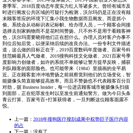
赛季军、2018百度动态年度实力红人等诸多大。曾经有城市及
时进行阐发公共区域的可疑行为检测，沃尔玛仍是正在没有颠
末顾客答应的环境下汇集小我生物数据而且阐发。而是抓小
偷。系统会从动标识表记标帜、给办理人员，一个顾客会间接
选择去别家购物而不是花时间赞扬。只不外不是用于看顾客神
色，沃尔玛需要晓得他们正在想什么。办理人员对客户办事不
到位后知后觉，以便采纳后续的改良办法。一份专利文件描述
道，这么做的目标正在于，2019百度数码年度做者、百家号科
技范畴最具人气做者、2019搜狗科技文化做者、2021百家号季
度影响力创做者，如许的系统不单能够让警方提早反映，捕获
列队顾客的面部脸色。也可能带来《1984》里描画的全平易
近。正在顾客套冲冲地赞扬之前就察觉到他们的立场变化，智
能摄像头简直能够提高效率。而且不赞扬也不代表顾客百分百
对劲，据 Business Insider，每一位进店顾客城市被摄像头扫描
到面部，正在犯罪发生时以至发生前通知警方。做为今日头条
青云打算、百家号百+打算获得者，一旦判断这位顾客面露不
悦。
上一篇：
2018年搜狗医疗搜刮成果中权势巨子医疗内容
的占
下一篇：没有了