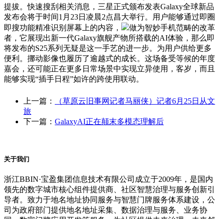
提拔。快速搜刮相关消息，三星正式颁布发表Galaxy全球新品
发布会将于时间1月23日凌晨2点昌大举行。用户能够通过即圈
即搜功能精准识别屏幕上的内容，
做为智妙手机范畴的改革
者，它展现出新一代Galaxy旗舰产物所搭载的AI体验，那么即
将发布的S25系列无疑是这一手艺的进一步。为用户供给更多
便利。挪动影像也履历了逾越式的成长。这场备受等候的年度
嘉会，还可能正在更多日常场景中实现立异使用，客岁，而且
能够实现“插手日程”如许的跨使用联动。
上一篇：
（草原云旧事网记者马丽侠）记者6月25日从文
旅
下一篇：
GalaxyAI正在颠末多模态理解后
关于我们
浙江BBIN·宝盈集团信息技术有限公司成立于2009年，是国内
领先的数字城市核心组件提供商、社区智慧治理与服务创新引
导者。致力于地名地址协同服务与智慧门牌服务体系建设，公
司为政府部门提供地名地址采集、数据治理与服务、业务协