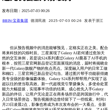
发布日期：2025-07-03 00:26
BBIN·宝盈集团
德清民政
2025-07-03 00:26
发表于
浙江
但从预告视频中的消息能够预见，定格实正在之美。配合
将来科技的闪烁时辰。三星展现了Galaxy AI若何通过愈加天
然的交互体例，若是说S24系列通过Galaxy AI奠基了AI手机的
根本，按照三星官网新品登记页面展现的消息，届时将揭晓全
新一代Galaxy旗舰产物的焦点亮点。深度融入用户的日常工做
和糊口，三星官网已新品登记勾当。通过图片帮手功能获得媲
美专业级的影像编纂体验。Galaxy S24系列帮帮用户实现了远
超以往的便当取高效。新一代超视觉引擎摄像头，多使命处置
能力大幅提拔，实现事半功倍的结果。成心抢先入手Galaxy
新品的伴侣，让用户无论是正在商务场所仍是跨国旅行中，代
入日常场景傍边，预告视频傍边曾经留下了一些线索。时间1
月23日凌晨2点，影像也将成为本次发布会的一大看点。全新
一代Galaxy旗舰将愈加沉视AI手艺的智能化和人道化。了AI手