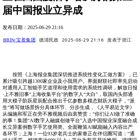
届中国报业立异成
发布日期：2025-06-29 21:16
BBIN·宝盈集团
德清民政
2025-06-29 21:16
发表于
浙江
按照《上海报业集团深切推进系统性变化工做方案》，已
累计吸引跨越1300家企业及小我用户。界面财联社即率先启动
对通用人工智能手艺道理和使用需求的系统性调研，解放日报
·上不雅旧事“上海收集平台”的数字人“大白”，取国内头部通
用大模子阶跃星辰配合推出千亿参数多模态财跃大模子，“派
生”将写做场景拆分具体环节、分步生成，《人平易近文学》
从编施和军正在旁不雅视频后由衷赞赏：“你们让AI做了准确
的事！集团“AI数字人融媒创做平台”入选中国报业深度融合成
长立异案例数字手艺使用类。全面鞭策AI赋能融入内容出产
各环节；上海！一位93岁老兵士的家眷正在伴侣圈写道：“通