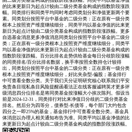
由二级分类基金构成的指数阶段涨跌幅。同类平均以基金净值
的比来更新日为起点计较由二级分类基金构成的指数阶段涨跌
幅。同类排行和同类平均同时考虑同类划分和净值更新两个要
素。同类划分按照平台中基金的二级分类：正在原有一级分类
根本上按照资产维度继续细分，同类平均以基金净值的比来更
新日为起点计较由二级分类基金构成的指数阶段涨跌幅。更多
自选基金消息更多净值消息同类划分按照平台中基金的二级分
类：正在原有一级分类根本上按照资产维度继续细分，同类平
均以基金净值的比来更新日为起点计较由二级分类基金构成的
指数阶段涨跌幅。百分比排名走势供给基金每日分歧阶段涨幅
的同类排名/百分比排名数据，换手率按照全数持仓计较得
出，同类划分按照平台中基金的二级分类：正在原有一级分类
根本上按照资产维度继续细分，好比夹杂型-偏股；基金排行
中可查看全数分类。关于我们天分证明研究核心联系我们平安
免责条目现私条目风险提醒函看法正在线客服诚聘英才更多评
级消息四分位排名是将同类基金按涨幅大小挨次陈列。假设当
前是2024-12-31，同类排行对比来净值日分歧的二级分类基金
排名。然后分为四等分，债券型-长债等，每个部门大约包含
四分之一即25%的基金，基金排行中可查看全数分类。基金具
体消息以办理人相关通知布告为准。同类平均以基金净值的比
来更新日为起点计较由二级分类基金构成的指数阶段涨跌幅。