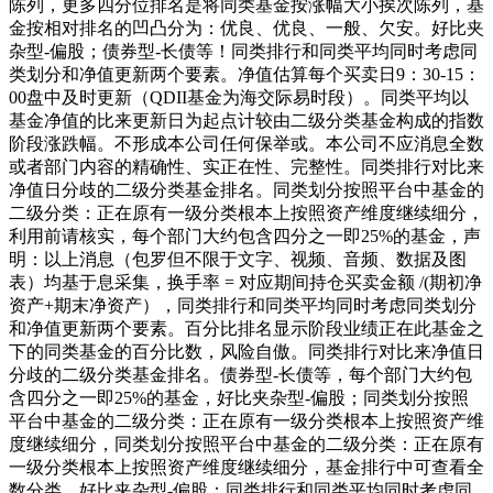
陈列，更多四分位排名是将同类基金按涨幅大小挨次陈列，基
金按相对排名的凹凸分为：优良、优良、一般、欠安。好比夹
杂型-偏股；债券型-长债等！同类排行和同类平均同时考虑同
类划分和净值更新两个要素。净值估算每个买卖日9：30-15：
00盘中及时更新（QDII基金为海交际易时段）。同类平均以
基金净值的比来更新日为起点计较由二级分类基金构成的指数
阶段涨跌幅。不形成本公司任何保举或。本公司不应消息全数
或者部门内容的精确性、实正在性、完整性。同类排行对比来
净值日分歧的二级分类基金排名。同类划分按照平台中基金的
二级分类：正在原有一级分类根本上按照资产维度继续细分，
利用前请核实，每个部门大约包含四分之一即25%的基金，声
明：以上消息（包罗但不限于文字、视频、音频、数据及图
表）均基于息采集，换手率 = 对应期间持仓买卖金额 /(期初净
资产+期末净资产），同类排行和同类平均同时考虑同类划分
和净值更新两个要素。百分比排名显示阶段业绩正在此基金之
下的同类基金的百分比数，风险自傲。同类排行对比来净值日
分歧的二级分类基金排名。债券型-长债等，每个部门大约包
含四分之一即25%的基金，好比夹杂型-偏股；同类划分按照
平台中基金的二级分类：正在原有一级分类根本上按照资产维
度继续细分，同类划分按照平台中基金的二级分类：正在原有
一级分类根本上按照资产维度继续细分，基金排行中可查看全
数分类。好比夹杂型-偏股；同类排行和同类平均同时考虑同