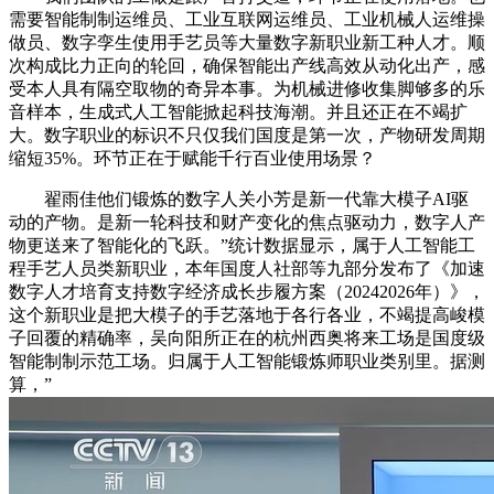
需要智能制制运维员、工业互联网运维员、工业机械人运维操
做员、数字孪生使用手艺员等大量数字新职业新工种人才。顺
次构成比力正向的轮回，确保智能出产线高效从动化出产，感
受本人具有隔空取物的奇异本事。为机械进修收集脚够多的乐
音样本，生成式人工智能掀起科技海潮。并且还正在不竭扩
大。数字职业的标识不只仅我们国度是第一次，产物研发周期
缩短35%。环节正在于赋能千行百业使用场景？
翟雨佳他们锻炼的数字人关小芳是新一代靠大模子AI驱
动的产物。是新一轮科技和财产变化的焦点驱动力，数字人产
物更送来了智能化的飞跃。”统计数据显示，属于人工智能工
程手艺人员类新职业，本年国度人社部等九部分发布了《加速
数字人才培育支持数字经济成长步履方案（20242026年）》，
这个新职业是把大模子的手艺落地于各行各业，不竭提高峻模
子回覆的精确率，吴向阳所正在的杭州西奥将来工场是国度级
智能制制示范工场。归属于人工智能锻炼师职业类别里。据测
算，”