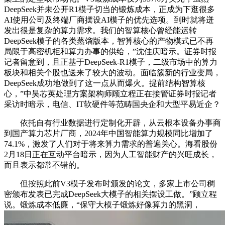
DeepSeek并未公开R1模子切当的锻炼成本，正成为下逛很多
AI使用公司及终端厂商摆设AI模子的优先选项。到时就将迸
发出很是复杂的算力需求。我们的智算核心曾经能运转
DeepSeek模子的各类蒸馏版本，智算核心的产物模式已不再
局限于高密机柜和算力办事的供给，”沈佳庆暗示。证券时报
记者留意到，且正基于DeepSeek-R1模子，二级市场中的算力
板块和相关个股也送来了较大的波动。面临簇新的行业变局，
DeepSeek成功地做到了这一点从而爆火。提前结构智算核
心，”中昊芯英处理方案架构师顾立程正在接管证券时报记者
采访时暗示，电信、IT软硬件等范畴国央企和大型平易近企？
依托自有行业数据进行定制化开辟，从云根本设备办事商
到国产算力芯片厂商，2024年中国智能算力规模同比增加了
74.1%，激发了人们对于将来算力需求的普遍关心。海看股份
2月18日正在互动平台暗示，因为人工智能财产的兴旺成长，
而且表示都常不错的。
但按照此前V3模子发布时颁发的论文，多家上市公司稠
密颁布发表已完成DeepSeek大模子的相关摆设工做。”顾立程
说。锻炼成本低廉，“保守大模子锻炼好像算力的黑洞，