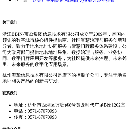
下一篇：
这类产物的陪同和感情交换能力逐年提拔
关于我们
浙江BBIN·宝盈集团信息技术有限公司成立于2009年，是国内
领先的数字城市核心组件提供商、社区智慧治理与服务创新引
导者。致力于地名地址协同服务与智慧门牌服务体系建设，公
司为政府部门提供地名地址采集、数据治理与服务、业务协
同、数字门牌应用开发等服务，为社区提供未来治理、未来邻
里、未来服务的数字化应用场景。
杭州海挚信息技术有限公司是旗下的控股子公司，专注于地名
地址相关产品的创新与研发。
联系我们
地址：杭州市西湖区万塘路8号黄龙时代广场B座1202室
电话：0571-87070993
传真：0571-87070993