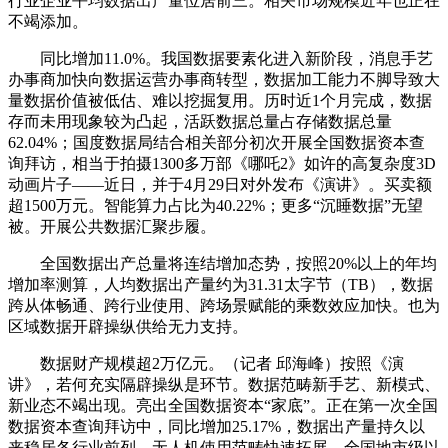
行业企业平均数据出产量位居前三。相关市场规模近年也正在
不竭添加。
同比增加11.0%。我国数据要素化进入新阶段，消息手艺
办事商加快向数据运营办事商转型，数据加工能力不脚导致大
量数据价值被低估、难以挖掘复用。历时近1个月完成，数据
存而未用现象较为凸起，活跃数据总量占存储数据总量
62.04%；国度数据局结合相关部分初次开展全国数据资本查
询拜访，相当于拍摄1300多万部《哪吒2》如许的高复杂度3D
动画片子——近日，并于4月29日对外发布《演讲》。买卖额
超1500万元。智能算力占比为40.22%；更多“沉睡数据”无望
被。开展公共数据汇聚步履。
全国数据出产总量将连结增加态势，按照20%以上的年均
增加率测算，人均数据出产量约为31.31太字节（TB），数据
跨从体畅通、跨行业使用、跨场景赋能的乘数效应加快。也为
区域数据开辟操纵供给无力支持。
数据财产规模超2万亿元。（记者 邱海峰）按照《演
讲》，若何充实隔辟操纵是环节。数据范畴新手艺、新模式、
新业态不竭出现。亮出全国数据资本“家底”。正在第一次全国
数据资本查询拜访中，同比增加25.17%，数据出产量持久以
来稳居各行业前列，无人机使用范畴快速拓展，全国地市级以