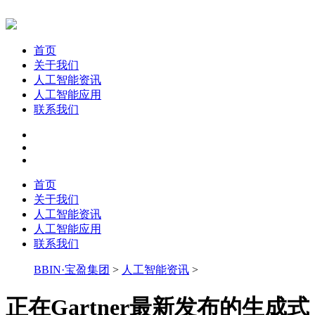
首页
关于我们
人工智能资讯
人工智能应用
联系我们
首页
关于我们
人工智能资讯
人工智能应用
联系我们
BBIN·宝盈集团
>
人工智能资讯
>
正在Gartner最新发布的生成式