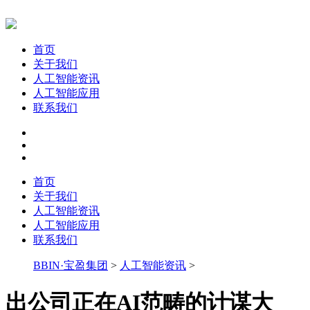
首页
关于我们
人工智能资讯
人工智能应用
联系我们
首页
关于我们
人工智能资讯
人工智能应用
联系我们
BBIN·宝盈集团
>
人工智能资讯
>
出公司正在AI范畴的计谋大