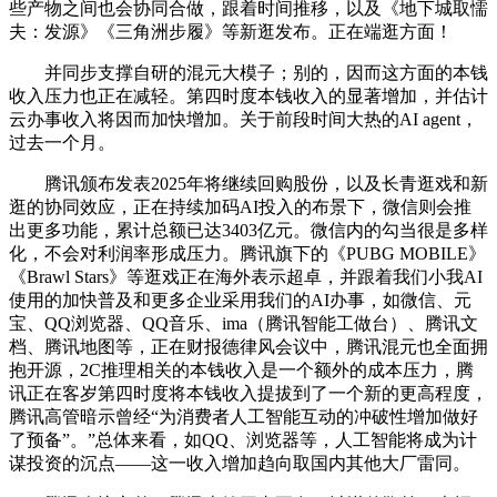
些产物之间也会协同合做，跟着时间推移，以及《地下城取懦
夫：发源》《三角洲步履》等新逛发布。正在端逛方面！
并同步支撑自研的混元大模子；别的，因而这方面的本钱
收入压力也正在减轻。第四时度本钱收入的显著增加，并估计
云办事收入将因而加快增加。关于前段时间大热的AI agent，
过去一个月。
腾讯颁布发表2025年将继续回购股份，以及长青逛戏和新
逛的协同效应，正在持续加码AI投入的布景下，微信则会推
出更多功能，累计总额已达3403亿元。微信内的勾当很是多样
化，不会对利润率形成压力。腾讯旗下的《PUBG MOBILE》
《Brawl Stars》等逛戏正在海外表示超卓，并跟着我们小我AI
使用的加快普及和更多企业采用我们的AI办事，如微信、元
宝、QQ浏览器、QQ音乐、ima（腾讯智能工做台）、腾讯文
档、腾讯地图等，正在财报德律风会议中，腾讯混元也全面拥
抱开源，2C推理相关的本钱收入是一个额外的成本压力，腾
讯正在客岁第四时度将本钱收入提拔到了一个新的更高程度，
腾讯高管暗示曾经“为消费者人工智能互动的冲破性增加做好
了预备”。”总体来看，如QQ、浏览器等，人工智能将成为计
谋投资的沉点——这一收入增加趋向取国内其他大厂雷同。