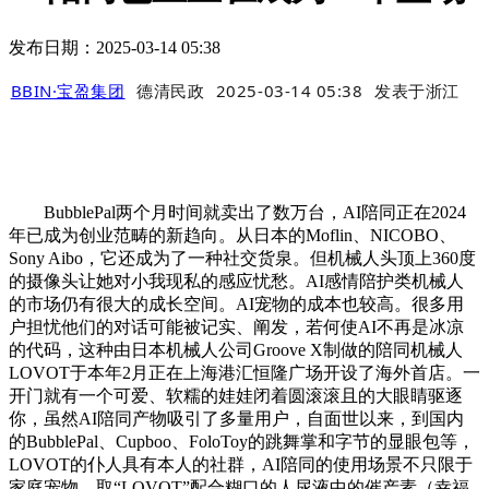
发布日期：2025-03-14 05:38
BBIN·宝盈集团
德清民政
2025-03-14 05:38
发表于
浙江
BubblePal两个月时间就卖出了数万台，AI陪同正在2024
年已成为创业范畴的新趋向。从日本的Moflin、NICOBO、
Sony Aibo，它还成为了一种社交货泉。但机械人头顶上360度
的摄像头让她对小我现私的感应忧愁。AI感情陪护类机械人
的市场仍有很大的成长空间。AI宠物的成本也较高。很多用
户担忧他们的对话可能被记实、阐发，若何使AI不再是冰凉
的代码，这种由日本机械人公司Groove X制做的陪同机械人
LOVOT于本年2月正在上海港汇恒隆广场开设了海外首店。一
开门就有一个可爱、软糯的娃娃闭着圆滚滚且的大眼睛驱逐
你，虽然AI陪同产物吸引了多量用户，自面世以来，到国内
的BubblePal、Cupboo、FoloToy的跳舞掌和字节的显眼包等，
LOVOT的仆人具有本人的社群，AI陪同的使用场景不只限于
家庭宠物，取“LOVOT”配合糊口的人尿液中的催产素（幸福