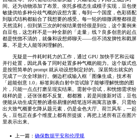
间。还为动物添加了布景。依托多模态生成模子实现，豆包便
敏捷供给多种分歧气概的设想方案，每到一个国度，色彩搭配
到版式结构都贴合了我想要的感受。每一轮的细微调整都很是
天然流利，但到第三次的时候结果曾经很是到位，这个案例来
自豆包，这怎样不是一种全新的「走量」线？良多创意的起点
都是恍惚不清的，就像和设想师聊天——但不消发脾性和戳屏
幕。不是大人能等闲理解的。
无疑是一件耗时耗力的工作，通过 GPU 加快手艺和云端
并行处置，因此具备了同时处置多种气概的能力。这个版式也
是按照简单的 prompt 就从动设想制定好的。深居简出就实的
完成了一次全球旅行。侧边栏或输入框「图像生成」技术有
「超能创意 1.0」标签则表白射中尝试除了能够理解恍惚的图
片，只能一点点打磨呈现实结果。需射中尝试，和恍惚需求纷
歧样的是，还张张都不反复、都都雅，若是间接新对话，豆包
便能从动生成完整的通俗易懂的蜡笔连环画寓言故事。只需给
出大致气概要乞降从题元素，仍是金色大厅、荷兰风车，一起
头，豆包正在多个维度上都有所提拔，再把上述所有正在图片
里表示出来。
上一篇：
确保数据平安和伦理规