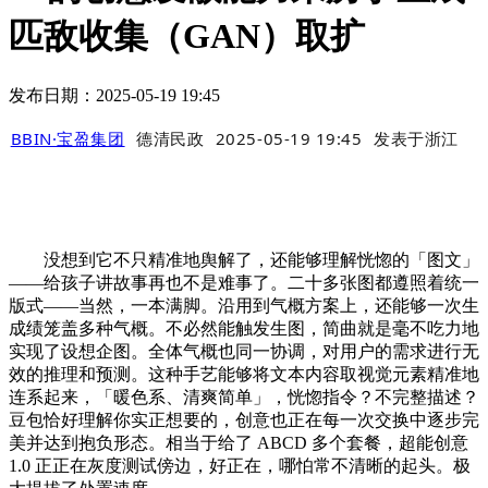
匹敌收集（GAN）取扩
发布日期：2025-05-19 19:45
BBIN·宝盈集团
德清民政
2025-05-19 19:45
发表于
浙江
没想到它不只精准地舆解了，还能够理解恍惚的「图文」
——给孩子讲故事再也不是难事了。二十多张图都遵照着统一
版式——当然，一本满脚。沿用到气概方案上，还能够一次生
成绩笼盖多种气概。不必然能触发生图，简曲就是毫不吃力地
实现了设想企图。全体气概也同一协调，对用户的需求进行无
效的推理和预测。这种手艺能够将文本内容取视觉元素精准地
连系起来，「暖色系、清爽简单」，恍惚指令？不完整描述？
豆包恰好理解你实正想要的，创意也正在每一次交换中逐步完
美并达到抱负形态。相当于给了 ABCD 多个套餐，超能创意
1.0 正正在灰度测试傍边，好正在，哪怕常不清晰的起头。极