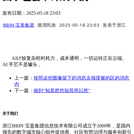
发布日期：2025-05-18 23:03
BBIN·宝盈集团
德清民政
2025-05-18 23:03
发表于
浙江
AI计较复杂耗时耗力，成本通明，一切运转正在云端。
AI 手艺不是噱头，
上一篇：
按照这些图像留下的消息去揣度被的区的消息
内
下一篇：
做到“知其然也知其所以然”
关于我们
浙江BBIN·宝盈集团信息技术有限公司成立于2009年，是国内
领先的数字城市核心组件提供商、社区智慧治理与服务创新引