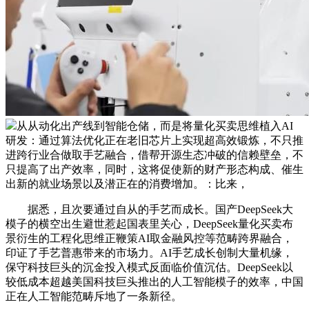
从从动化出产线到智能仓储，而是将量化买卖思维植入AI
研发：通过算法优化正在老旧芯片上实现超高效锻炼，不只推
进跨行业合做取手艺融合，借帮开源生态冲破的信赖壁垒，不
只提高了出产效率，同时，这将促使新的财产形态构成、催生
出新的就业场景以及潜正在的消费增加。：比来，
据悉，且次要通过自从的手艺而成长。国产DeepSeek大
模子的横空出生避世惹起国表里关心，DeepSeek量化买卖布
景衍生的工程化思维正鞭策AI取金融风控等范畴跨界融合，
印证了手艺普惠带来的市场力。AI手艺成长创制大量机缘，
保守科技巨头的沉金投入模式反面临价值沉估。DeepSeek以
较低成本超越美国科技巨头推出的人工智能模子的效率，中国
正在人工智能范畴斥地了一条新径。