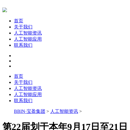
首页
关于我们
人工智能资讯
人工智能应用
联系我们
首页
关于我们
人工智能资讯
人工智能应用
联系我们
BBIN·宝盈集团
>
人工智能资讯
>
第22届划于本年9月17日至21日