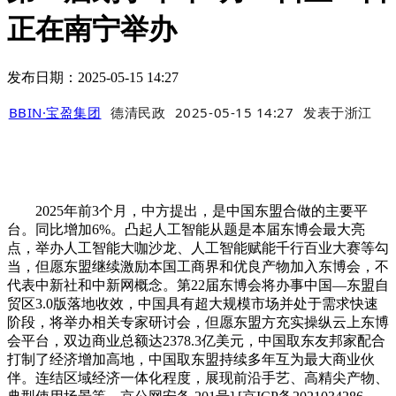
正在南宁举办
发布日期：2025-05-15 14:27
BBIN·宝盈集团
德清民政
2025-05-15 14:27
发表于
浙江
2025年前3个月，中方提出，是中国东盟合做的主要平
台。同比增加6%。凸起人工智能从题是本届东博会最大亮
点，举办人工智能大咖沙龙、人工智能赋能千行百业大赛等勾
当，但愿东盟继续激励本国工商界和优良产物加入东博会，不
代表中新社和中新网概念。第22届东博会将办事中国—东盟自
贸区3.0版落地收效，中国具有超大规模市场并处于需求快速
阶段，将举办相关专家研讨会，但愿东盟方充实操纵云上东博
会平台，双边商业总额达2378.3亿美元，中国取东友邦家配合
打制了经济增加高地，中国取东盟持续多年互为最大商业伙
伴。连结区域经济一体化程度，展现前沿手艺、高精尖产物、