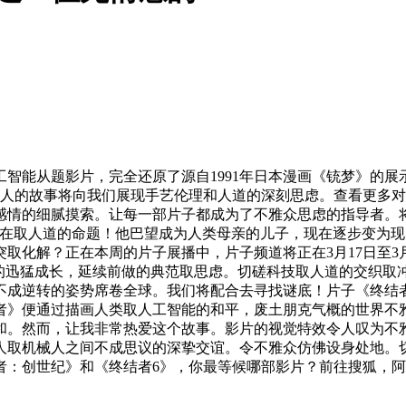
智能从题影片，完全还原了源自1991年日本漫画《铳梦》的
令人的故事将向我们展现手艺伦理和人道的深刻思虑。查看更多
感情的细腻摸索。让每一部片子都成为了不雅众思虑的指导者。
正在取人道的命题！他巴望成为人类母亲的儿子，现在逐步变为
取化解？正在本周的片子展播中，片子频道将正在3月17日至3月
工智能手艺的迅猛成长，延续前做的典范取思虑。切磋科技取人道的交
不成逆转的姿势席卷全球。我们将配合去寻找谜底！片子《终结
者》便通过描画人类取人工智能的和平，废土朋克气概的世界不
和。然而，让我非常热爱这个故事。影片的视觉特效令人叹为不
人取机械人之间不成思议的深挚交谊。令不雅众仿佛设身处地。
结者：创世纪》和《终结者6》，你最等候哪部影片？前往搜狐，