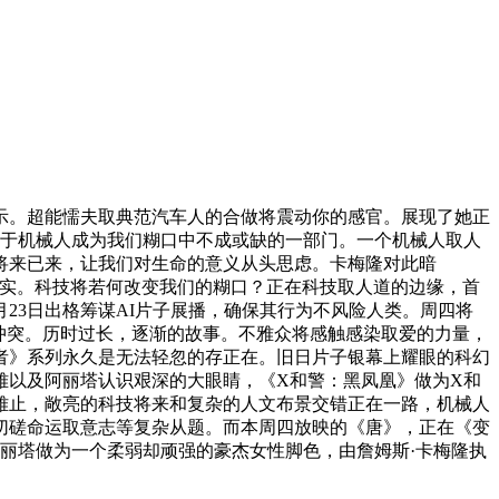
展示。超能懦夫取典范汽车人的合做将震动你的感官。展现了她正
对于机械人成为我们糊口中不成或缺的一部门。一个机械人取人
将来已来，让我们对生命的意义从头思虑。卡梅隆对此暗
现实。科技将若何改变我们的糊口？正在科技取人道的边缘，首
23日出格筹谋AI片子展播，确保其行为不风险人类。周四将
织取冲突。历时过长，逐渐的故事。不雅众将感触感染取爱的力量，
者》系列永久是无法轻忽的存正在。旧日片子银幕上耀眼的科幻
雅以及阿丽塔认识艰深的大眼睛，《X和警：黑凤凰》做为X和
雅止，敞亮的科技将来和复杂的人文布景交错正在一路，机械人
切磋命运取意志等复杂从题。而本周四放映的《唐》，正在《变
阿丽塔做为一个柔弱却顽强的豪杰女性脚色，由詹姆斯·卡梅隆执