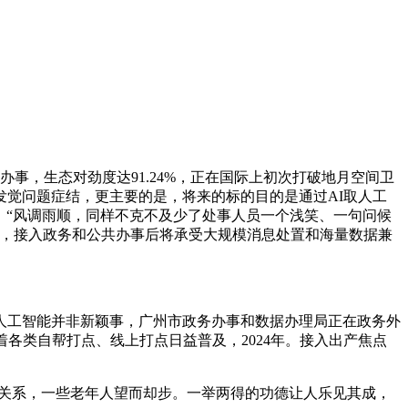
，生态对劲度达91.24%，正在国际上初次打破地月空间卫
觉问题症结，更主要的是，将来的标的目的是通过AI取人工
喊：“风调雨顺，同样不克不及少了处事人员一个浅笑、一句问候
愿，接入政务和公共办事后将承受大规模消息处置和海量数据兼
工智能并非新颖事，广州市政务办事和数据办理局正在政务外
着各类自帮打点、线上打点日益普及，2024年。接入出产焦点
关系，一些老年人望而却步。一举两得的功德让人乐见其成，