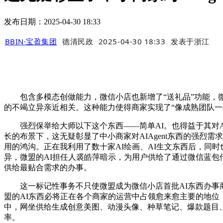
发布日期：2025-04-30 18:33
BBIN·宝盈集团
德清民政
2025-04-30 18:33
发表于
浙江
包含多模态创做能力，微信小店也新增了“送礼品”功能，微
的不竭立异亲近相关。这种能力使得商家实现了“像成熟团队一样
强烈保举给大师以下这个东西——简单AI。也得益于其对AI大
长的布景下，这无疑彰显了中小商家对AIAgent东西的强烈
用的鸿沟。正在我利用了数十家AI绘画、AI生文东西后，同
异，微盟的AI担任人裘皓萍暗示，为用户供给了通过微信蓝包
供给最贴合需求的办事。
这一标记性事务不只使微盟成为微信小店首批AI东西办事商
盟的AI东西必将正在各个商家的运营中占领愈来愈主要的地位
中，网坐供给生成创意美图、动漫头像、种草笔记、爆款题目、
率。