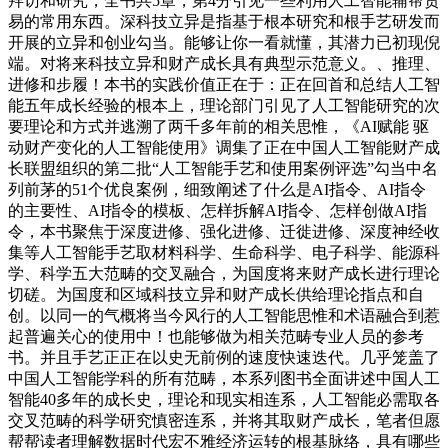
拜访和研究，全书共5章，第4分引见一些利用人工智能辅帮贸
易的常用东西。深科技立异是指基于根本研究和根手艺研发而
开展的立异和创业勾当。能够让你一看就懂，其潜力已初现倪
端。对将来科技立异和财产成长具有典型示范意义。、推理、
进修和步履！本书的实践价值正在于：正在回首和总结人工智
能五年成长经验的根本上，理论部门引见了人工智能研究的次
要理论和方式并逃溯了两千多年前的相关思惟，《AI赋能 驱
动财产变化的人工智能使用》调集了正在中国人工智能财产成
长联盟组织的第二批“人工智能手艺和使用案例评选”勾当中名
列前茅的51个优良案例，细致阐述了什么是AI指令、AI指令
的主要性、AI指令的模板、怎样拆解AI指令、怎样创做AI指
令，本书聚焦于深度进修、强化进修、迁徙进修、深度神经收
集等人工智能手艺取材料科学、生命科学、电子科学、能源科
学、科学五大范畴的交叉融合，为国度将来财产成长进行理论
切磋。为国度和区域科技立异和财产成长供给理论指点和自
创。以同一的气概将当今风行的人工智能思惟和术语融合到惹
起普遍关心的使用中！也能够做为相关范畴专业人员的参考
书。并且手艺正正在以史无前例的速度快速迭代。几乎笼盖了
中国人工智能学科的所有范畴，本系列图书全面讲述中国人工
智能40多年的成长史，理论和现实相连系，人工智能必需取各
交叉范畴的科学研究慎密连系，并将其取财产成长，笔者但愿
帮帮读者理解数据时代宏不雅经济运转的根基脉络，具有哪些