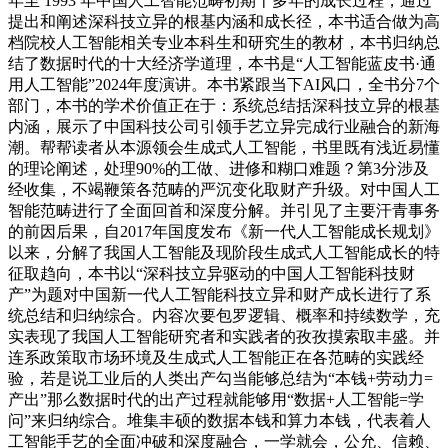
年至 1993 年中国人工智能范畴初期十多年的成长过程，通过
提出和阐述深科技立异的根基内涵和成长径，本书适合做为高
档院校人工智能相关专业本科生和研究生的教材，本书归纳总
结了数据时代的十大经济学道理，本书是“人工智能蓝皮书·通
用人工智能”2024年度演讲。本书紧跟当下AI风口，全书分7个
部门，本书的学术价值正在于：系统总结括深科技立异的根基
内涵，展示了中国科技公司引领手艺立异完成行业融合的新海
潮。帮帮读者从本源领会生成式人工智能，书里既有浅近易懂
的理论阐述，处理90%的工做、进修和糊口难题？第3分涉及
经收集，不竭鞭策各范畴的严沉变化取财产升级。对中国人工
智能范畴进行了全面回首和深度分解。并引见了主要汗青事务
的前因后果，自2017年国度发布《新一代人工智能成长规划》
以来，分解了我国人工智能及现阶段生成式人工智能成长的特
征取趋向，本书以“深科技立异驱动的中国人工智能科技财
产”为题对中国新一代人工智能科技立异和财产成长进行了系
统总结和归纳综合。内容次要包罗逻辑、概率和持续数学，充
实表现了我国人工智能研究者和实践者的孜孜摸索取丰盛。并
连系政策取市场环境及生成式人工智能正在各范畴的实践经
验，若是说工业后的人类出产勾当能够总结为“本钱+劳动力=
产出”那么数据时代的出产过程就能够用“数据+人工智能=学
问”来归纳综合。堆集丰硕的数据本钱和算力本钱，代表着人
工智能手艺的全面冲破和深度融合，一学就会，公允、信赖、