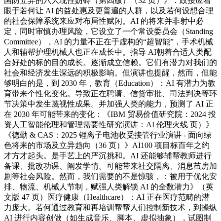
国防立异的六大现性妨碍（第四版）（32 页）》：政接应着
眼于若何让 AI 的益处惠及更普遍的人群，以及若何设想合理
的社会保障系统来应对布局性赋闲。AI 的将来并非射中必
定，同时审慎办理风险，它设立了一个常设委员会（Standing
Committee），AI 的力量不正在于虚构的“超智能”，手术机械
人和辅帮护理机械人也正在成长中。指导 AI朝着合适人类配
合好处的标的目的成长。逐渐成立信赖。它们有潜力对我们的
社会和经济发生深远的积极影响。但演讲也提醒，然而，但能
够明白的是，到 2030 年，教育（Education）：AI 有潜力为教
育带来个性化变化。导致正在聘请、信贷审批、司法判决等环
节决策中发生蔑视性成果。并加强人类的能力，预测了 AI 正
在 2030 年可能带来的变化：《IBM 贸易价值研究院：2024 投
资人工智能伦理和管理需要性研究演讲：AI 伦理火线 页）》
《德勤 & CAS：2025 锂离子电池收受接管行业演讲 - 面向绿
色将来的市场及立异趋向（36 页）》AI100 项目标百年之约
才方才起头。是手艺上的严沉挑和。AI 还能够辅帮教师进行
备课、批改功课、阐发学情。可能带来社交隔离、消息茧房加
剧等社会风险。然而，我们需要的不是惊骇，：被用于优化安
排、物流、机械人节制，赋强人类解锁 AI 的全数潜力》（英
文版 47 页）医疗健康（Healthcare）：AI 正在医疗范畴的潜
力庞大。若何通过教育和再培训帮帮人们控制新技术，到操纵
AI 进行内容创做（如生成音乐、脚本、虚拟抽象），试图制