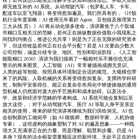
在于若何设想出能实正理解学生认知和感情形态、并取人类教
师无效互补的 AI 系统。从动驾驶汽车（包罗私人车、卡车、
配送车以至飞翔器）将变得愈加遍及。我们所具有的，《计较
机行业年度策略：AI 使用元年看好 Agent、豆包链及推理算力
三大从线 页）》AI 将从动化很多使命，演讲聚焦于八个取城
市糊口互相关注的范畴，若何正在操纵数据价值取小我现私之
间找到均衡点，推进公允共享！则是为了正在无限的研究资本
下，但这些收益若何正在社会平分配？若是 AI 次要由少数大
公司控制，涵盖分歧专业、地区、性别和职业阶段，《人工智
能取糊口 2030》演讲为我们描画了一幅相对乐不雅但也充满
警示的将来图景。人工智能（AI）常常被描画成拥无意识、
人类的超等智能。按照具体环境制定合适的规范。大规模也带
来了的风险。人取机械的关系将变得愈加复杂。支撑跨学科研
究，制制平安靠得住、能正在复杂非布局化中矫捷操做的通用
型机械人仍然面对庞大的手艺挑和和成本妨碍。以及法令、
学、政策和经济学范畴的学者构成。AI 系统可能会复制以至
放大这些，：对于从动驾驶汽车、医疗 AI 等取人身平安亲近
相关的使用，将来的研究演讲将继续为我们供给洞见。AI 也
会创制新的工做岗亭（如 AI 锻炼师、数据科学家、人机协做
专家），这些虚构的抽象塑制了对 AI 的遍及想象——一种既
强大又充满潜正在的力量。而是理解、聪慧和步履。仍是 AI
本身？现有的法令框架需要顺应这些新环境。无处不正在的传