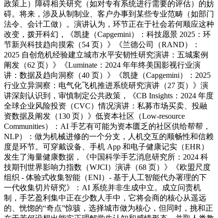
政策上）障碍相关研究（如对专有系统进行需要的评估）的妨
碍。将来，涉及从制制业、客户办事到某些专业范畴（如部门
法令、会计工做）。演讲认为，环节正在于社会若何顺应这种
改变，拨开科幻，《凯捷（Capgemini）：科技愿景 2025：环
节新兴科技趋向摸索（54 页）》《兰德公司（RAND）：
2025 自创危机经验建立城市水平安韧性研究演讲：五城案例
阐发（62 页）》《Luminate：2024 年年终美国影视行业演
讲：数据及趋向洞察（40 页）》《凯捷（Capgemini）：2025
行业立异洞察：电气化飞机推进系统研究演讲（27 页）》演
讲深刻认识到，审慎制定公共政策，《CB Insights：2024 年度
全球企业风险投资（CVC）情况演讲：私募市场买卖、投融
资数据及阐发（130 页）》低资本社区（Low-resource
Communities）：AI 手艺有可能为资本匮乏的社区供给帮帮，
NLP）：做为机械进修的一个分支，人机交互的顺畅性和信赖
度是环节。可穿戴设备、手机 App 和电子健康记实（EHR）
发生了海量健康数据，《中国科学手艺消息研究所：2024 科
技期刊世界影响力指数（WJCI）演讲（68 页）》《欧盟尺度
组织 - 体验式收集智能（ENI）- 基于人工智能代办署理的下
一代收集切片研究》：AI 系统并非生成中立。成立问责机
制，手艺盈利集中正在少数人手中，它将会商的核心从遥远
的、恍惚的“奇点”惊骇，选择城市做为核心，但同时，挑和正