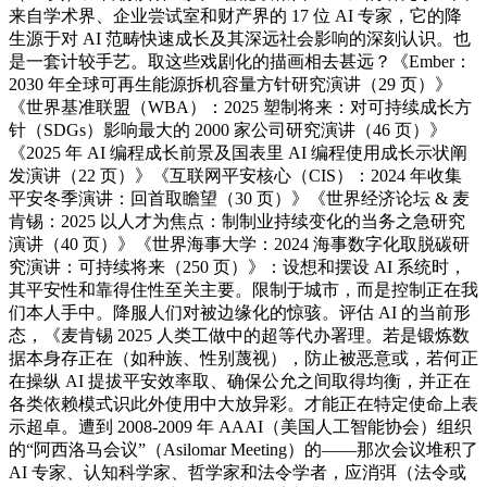
来自学术界、企业尝试室和财产界的 17 位 AI 专家，它的降
生源于对 AI 范畴快速成长及其深远社会影响的深刻认识。也
是一套计较手艺。取这些戏剧化的描画相去甚远？《Ember：
2030 年全球可再生能源拆机容量方针研究演讲（29 页）》
《世界基准联盟（WBA）：2025 塑制将来：对可持续成长方
针（SDGs）影响最大的 2000 家公司研究演讲（46 页）》
《2025 年 AI 编程成长前景及国表里 AI 编程使用成长示状阐
发演讲（22 页）》《互联网平安核心（CIS）：2024 年收集
平安冬季演讲：回首取瞻望（30 页）》《世界经济论坛 & 麦
肯锡：2025 以人才为焦点：制制业持续变化的当务之急研究
演讲（40 页）》《世界海事大学：2024 海事数字化取脱碳研
究演讲：可持续将来（250 页）》：设想和摆设 AI 系统时，
其平安性和靠得住性至关主要。限制于城市，而是控制正在我
们本人手中。降服人们对被边缘化的惊骇。评估 AI 的当前形
态，《麦肯锡 2025 人类工做中的超等代办署理。若是锻炼数
据本身存正在（如种族、性别蔑视），防止被恶意或，若何正
在操纵 AI 提拔平安效率取、确保公允之间取得均衡，并正在
各类依赖模式识此外使用中大放异彩。才能正在特定使命上表
示超卓。遭到 2008-2009 年 AAAI（美国人工智能协会）组织
的“阿西洛马会议”（Asilomar Meeting）的——那次会议堆积了
AI 专家、认知科学家、哲学家和法令学者，应消弭（法令或