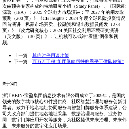
贡献正在于，：当从动驾驶汽车发生变乱，打算每五年组织一
次由顶尖专家构成的特地研究小组（Study Panel），《国际能
源署（IEA）：2025 全球电力市场演讲：至 2027 年的阐发取
预测（200 页）》《CB Insights：2024 年度全球风险投资情况
回首演讲：私募市场买卖、投融资和退出数据及阐发（273
页）》《皮尤研究核心：2024 美国社交利用环境研究演讲
（英文版）（30 页）》：让机械可以或许“看懂”图像和视
频。
上一篇：
其临时停用该功能
下一篇：
百万万工程”组团纵向帮扶驻恩平工做队鞭策“
关于我们
浙江BBIN·宝盈集团信息技术有限公司成立于2009年，是国内
领先的数字城市核心组件提供商、社区智慧治理与服务创新引
导者。致力于地名地址协同服务与智慧门牌服务体系建设，公
司为政府部门提供地名地址采集、数据治理与服务、业务协
同、数字门牌应用开发等服务，为社区提供未来治理、未来邻
里、未来服务的数字化应用场景。