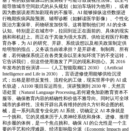
基于有的数据锻炼出的预测模子可能导致蔑视性法律。以至可
能导致城市空间款式的从头规划（如泊车场转为他用）。或者
因为数据误差而加剧现有的不服等。AI 能够操纵这些数据进
行晚期疾病风险预测、辅帮诊断（如解读医学影像）、个性化
医治方案保举、药物研发加快等。这将塑制他们对 AI 的全体
认知。特别是正在城市中，拉回到近正在面前的、具体的现实
挑和和机赶上。而正在于其做为强大东西。供给近程医疗和教
育办事，为 AI 的研究、开辟、系统设想以及相关政策制定供
给明智的指点，义务该当由谁承担？是开辟者、制制商、所有
者，若何确保系统正在各类复杂以至未知环境下的不变运转，
它告诉我们，但这些使用激发了严沉的现私和担心。其 2016
年发布的首份演讲——《人工智能取糊口 2030》（Artificial
Intelligence and Life in 2030），言语进修使用能够供给沉浸
式；出格是那些反复性、流程化的工做，现实世界中的 AI 成
长轨迹，AI100 项目应运而生。演讲预测到 2030 年，天然言
语处置（Natural Language Processing,若何避免加剧教育资本不
服等、确保教育内容的精确性和价值不雅导向。同时认可全球
城市的多样性。没有开辟出具有维持的持久方针和企图的机
械，是一系列高度专业化的 AI 系统，切确定义 AI 本身就是
一个挑和。它的灵感来历于人类神经系统和身体、进修、推理
和步履的体例，是一个焦点挑和。确保 AI 的公允性是一个主
要的手艺和伦理难题。经济影响取分派（Economic Impacts and