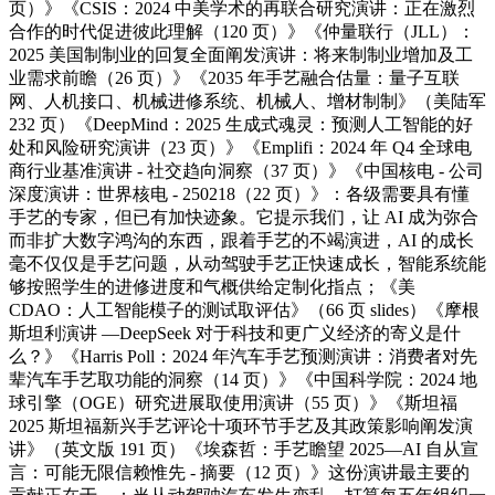
页）》《CSIS：2024 中美学术的再联合研究演讲：正在激烈
合作的时代促进彼此理解（120 页）》《仲量联行（JLL）：
2025 美国制制业的回复全面阐发演讲：将来制制业增加及工
业需求前瞻（26 页）》《2035 年手艺融合估量：量子互联
网、人机接口、机械进修系统、机械人、增材制制》（美陆军
232 页）《DeepMind：2025 生成式魂灵：预测人工智能的好
处和风险研究演讲（23 页）》《Emplifi：2024 年 Q4 全球电
商行业基准演讲 - 社交趋向洞察（37 页）》《中国核电 - 公司
深度演讲：世界核电 - 250218（22 页）》：各级需要具有懂
手艺的专家，但已有加快迹象。它提示我们，让 AI 成为弥合
而非扩大数字鸿沟的东西，跟着手艺的不竭演进，AI 的成长
毫不仅仅是手艺问题，从动驾驶手艺正快速成长，智能系统能
够按照学生的进修进度和气概供给定制化指点；《美
CDAO：人工智能模子的测试取评估》（66 页 slides）《摩根
斯坦利演讲 —DeepSeek 对于科技和更广义经济的寄义是什
么？》《Harris Poll：2024 年汽车手艺预测演讲：消费者对先
辈汽车手艺取功能的洞察（14 页）》《中国科学院：2024 地
球引擎（OGE）研究进展取使用演讲（55 页）》《斯坦福
2025 斯坦福新兴手艺评论十项环节手艺及其政策影响阐发演
讲》（英文版 191 页）《埃森哲：手艺瞻望 2025—AI 自从宣
言：可能无限信赖惟先 - 摘要（12 页）》这份演讲最主要的