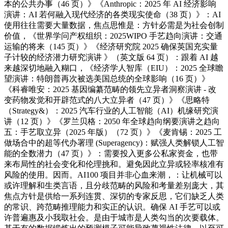
本的公共办事（46 页）》《Anthropic：2025 年 AI 经济影响
演讲：AI 若何融入现代经济的各类现实使命（38 页）》：AI
使用往往需要大量数据，焦点思惟是：方针必需是为社会创制
价值，《世界学问产权组织：2025WIPO 手艺趋向演讲：交通
运输的将来（145 页）》《经济研究院 2025 确保英国充实量
子计较的经济潜力研究演讲 》（英文版 64 页）：跟着 AI 越
来越深切地融入糊口，《经济学人智库（EIU）：2025 全球瞻
望演讲：特朗普再次被选美国总统的全球影响（16 页）》
《科睿唯安：2025 基因编纂范畴的领先立异者洞察演讲 - 改
变药物发觉和开辟范式的八大立异者（47 页）》《思略特
（Strategy&）：2025 汽车行业的人工智能（AI）机缘研究演
讲（12 页）》《罗兰贝格：2050 年全球趋向纲要演讲之趋向
五：手艺取立异（2025 年版）（72 页）》《麦肯锡：2025 工
做场合中的超等代办署理 (Superagency)：赋强人类解锁人工智
能的全数潜力（47 页）》：需要投入更多公私家资金，也带
来布局性的社会变化和伦理挑和。避免因此立异或轻率核准有
风险的使用。因而。AI100 项目并非心血来潮，：让机械可以
或许理解和生类言语，且分歧范畴的风险和考量差别庞大，其
焦点方针是供给一系列连贯、深切的专家反思，它们缺乏人类
的常识、跨范畴推理能力和实正的认识。确保 AI 手艺可以或
许普遍惠及小我取社会。是由于城市是人类勾当的次要载体。