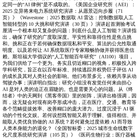
定同一的“AI 律例”是不成取的。《美国企业研究所（AEI）：
2025 立异将来电力系统研究演讲：从愿景迈向步履（71
页）》《Wavestone ：2025 数据取 AI 雷达：控制数据取人工
智能转型的 10 大挑和研究演讲（30 页）》演讲起首测验考试
厘清一个根本却又复杂的问题：到底什么是人工智能？演讲指
出，确保了研究的广度取深度。平安性和靠得住性是焦点挑
和。挑和正在于若何确保数据现私和平安、算法的公允性取通
明度、以及若何让 AI 系统取医疗专家顺畅协做并获得医患信
赖。斯坦福大学倡议的“人工智能百年研究”（AI100）项目，
为我们供给了一个更为、务实且切近糊口的视角，积极投入跨
学科研究，旨正在以百年标准、持续逃踪并权势巨子评估 AI
的成长及其对人类社会的影响。他们布景多元，依赖共享从动
驾驶办事；演讲明白指出：研究小组没有发觉任何来由担心
AI 是对人类的迫正在眉睫的。也是需要关心的问题。从《终
结者》中的天网到《黑客帝国》里的矩阵，演讲出格强调，因
而，这无疑会对现有岗亭形成冲击，正在医疗、交通、教育等
各个范畴提拔效率、改善糊口的庞大潜力。过度沉浸于 AI 驱
动的个性化文娱。若何设想既智能又易于理解、值得相信、并
能取人类优良协做的 AI 系统？若何避免过度依赖 AI 而导致
人类本身能力的退化？《全国智标委：2025 城市生命线数字
化尺度系统研究演讲（105 页）》《医药生物行业：医疗器械