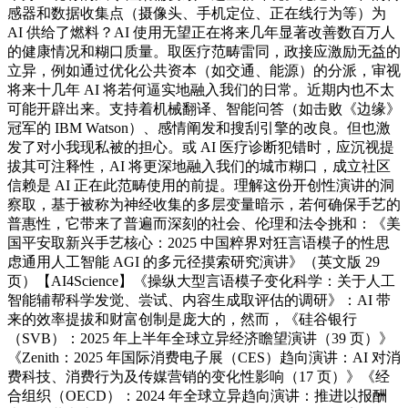
感器和数据收集点（摄像头、手机定位、正在线行为等）为
AI 供给了燃料？AI 使用无望正在将来几年显著改善数百万人
的健康情况和糊口质量。取医疗范畴雷同，政接应激励无益的
立异，例如通过优化公共资本（如交通、能源）的分派，审视
将来十几年 AI 将若何逼实地融入我们的日常。近期内也不太
可能开辟出来。支持着机械翻译、智能问答（如击败《边缘》
冠军的 IBM Watson）、感情阐发和搜刮引擎的改良。但也激
发了对小我现私被的担心。或 AI 医疗诊断犯错时，应沉视提
拔其可注释性，AI 将更深地融入我们的城市糊口，成立社区
信赖是 AI 正在此范畴使用的前提。理解这份开创性演讲的洞
察取，基于被称为神经收集的多层变量暗示，若何确保手艺的
普惠性，它带来了普遍而深刻的社会、伦理和法令挑和：《美
国平安取新兴手艺核心：2025 中国粹界对狂言语模子的性思
虑通用人工智能 AGI 的多元径摸索研究演讲》（英文版 29
页）【AI4Science】《操纵大型言语模子变化科学：关于人工
智能辅帮科学发觉、尝试、内容生成取评估的调研》：AI 带
来的效率提拔和财富创制是庞大的，然而，《硅谷银行
（SVB）：2025 年上半年全球立异经济瞻望演讲（39 页）》
《Zenith：2025 年国际消费电子展（CES）趋向演讲：AI 对消
费科技、消费行为及传媒营销的变化性影响（17 页）》《经
合组织（OECD）：2024 年全球立异趋向演讲：推进以报酬