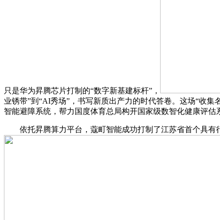
只是华为昇腾芯片打制的“数字新基建标杆”，
业锈带”到“AI秀场”，书写新质出产力的时代答卷。这场“收
智能避障系统，帮力国度体育总局构开国家级数智化健康评估
依托昇腾算力平台，蔻町智能成功打制了江苏省首个具有行业顶