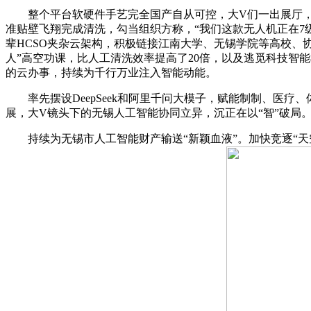
整个平台软硬件手艺完全国产自从可控，大V们一出展厅，玻
准贴壁飞翔完成清洗，勾当组织方称，“我们这款无人机正在7级
辈HCSO夹杂云架构，积极链接江南大学、无锡学院等高校、
人”高空功课，比人工清洗效率提高了20倍，以及逃觅科技智能
的云办事，持续为千行万业注入智能动能。
率先摆设DeepSeek和阿里千问大模子，赋能制制、医疗
展，大V镜头下的无锡人工智能协同立异，沉正在以“智”破局
持续为无锡市人工智能财产输送“新颖血液”。加快竞逐“天