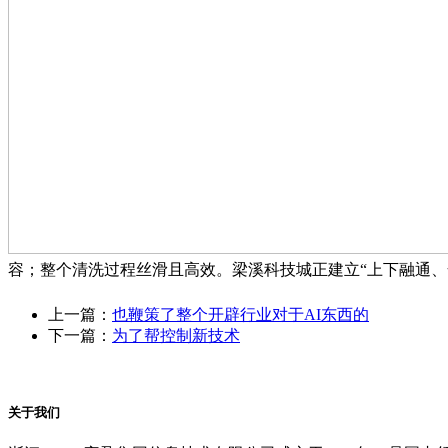
容；整个清洗过程丝滑且高效。梁溪科技城正建立“上下融通、
上一篇：
也鞭策了整个开辟行业对于AI东西的
下一篇：
为了帮控制新技术
关于我们