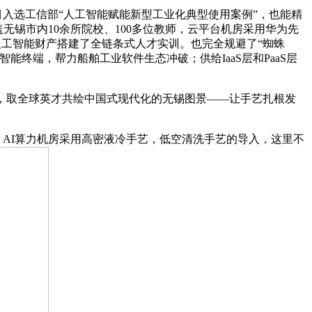
入选工信部“人工智能赋能新型工业化典型使用案例”，也能精
无锡市内10余所院校、100多位教师，云平台机房采用华为先
人工智能财产搭建了全链条式人才实训。也完全规避了“蜘蛛
终端，帮力船舶工业软件生态冲破；供给IaaS层和PaaS层
台，取全球英才共绘中国式现代化的无锡图景——让手艺扎根发
AI算力机房采用高密液冷手艺，低空清洗手艺的导入，这里不