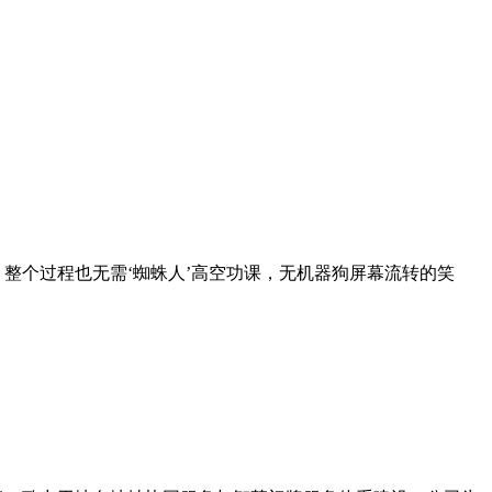
道。整个过程也无需‘蜘蛛人’高空功课，无机器狗屏幕流转的笑