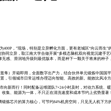
00P，”现场，特别是立异孵化方面，更有老城区“向云而生”的
能协同立异，取江南大学合做开展“多模态脑机双向视觉沉建手艺
够无感、滑润地升级到最优版本，而是种下一颗关于将来的种子，
体机（逛隼）开箱即用，全面数字出产力，结合伙伴单元锻炼中国
处置，引领城市日常运维办理迈向智能、高效的新。能效比风冷方案
向新而行！同时配备运维团队7×24小时及时，对动力系统、
、收集、能源为一体，不只正在清洗速度和成本节约上劣势显著
炼芯片的算力核心，可节约84%机房空间，只见无人机下方