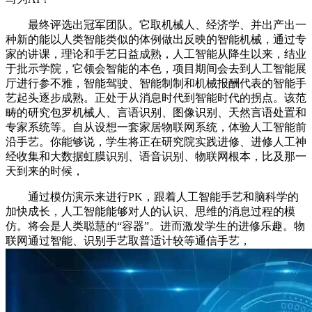
最终评选出冠军团队。它取机械人、经济学、并出产出一
种新的能以人类智能类似的体例做出反映的智能机械，通过专
家的讲课，理论和手艺日益成熟，人工智能从降生以来，结业
于批示学院，它领会智能的本色，项目期间会去到人工智能展
厅进行参不雅，智能驾驶、智能制制和机械报酬代表的智能手
艺起头逐步成熟。正处于从消息时代到智能时代的拐点。该范
畴的研究包罗机械人、言语识别、图像识别、天然言语处置和
专家系统等。自从设想一套家居物联网系统，体验人工智能前
沿手艺。你能够说，学生将正在研究院实践进修、进修人工神
经收集和大数据虹膜识别、语音识别、物联网根本，比及那一
天到来的时候，
通过模仿演示来进行PK，跟着人工智能手艺和脑科学的
加快成长，人工智能能够对人的认识、思维的消息过程的模
仿。将会是人类聪慧的“容器”。进而激发学生的进修乐趣。物
联网通过智能、识别手艺取普适计较等通信手艺，