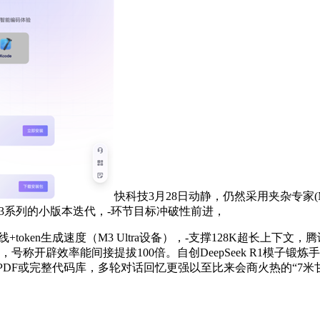
快科技3月28日动静，仍然采用夹杂专家(
Seek-V3系列的小版本迭代，-环节目标冲破性前进，
ken生成速度（M3 Ultra设备），-支撑128K超长上下文，
，号称开辟效率能间接提拔100倍。自创DeepSeek R1模
可处置50页PDF或完整代码库，多轮对话回忆更强以至比来会商火热的