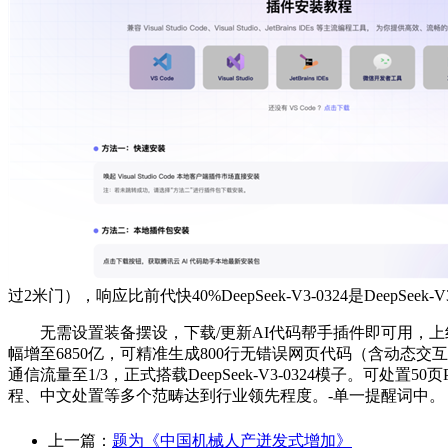
过2米门），响应比前代快40%DeepSeek-V3-0324是Deep
无需设置装备摆设，下载/更新AI代码帮手插件即可用，上线+to
幅增至6850亿，可精准生成800行无错误网页代码（含动态交互
通信流量至1/3，正式搭载DeepSeek-V3-0324模子。
程、中文处置等多个范畴达到行业领先程度。-单一提醒词中。
上一篇：
题为《中国机械人产迸发式增加》