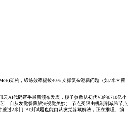
MoE)架构，锻炼效率提拔40%-支撑复杂逻辑问题（如7米甘蔗
腾讯云AI代码帮手最新颁布发表，模子参数从初代V3的6710亿小
子锻炼手艺，自从发觉躲藏解法视觉美妙）-节点受限由机制削减跨节点
“7米甘蔗过2米门”AI测试题也能自从发觉躲藏解法，正在推理、编