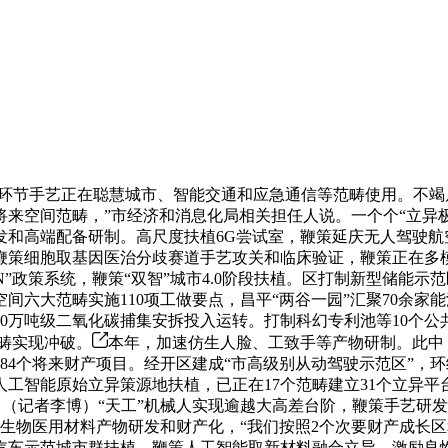
环节手艺正在聪慧城市、智能交通和应急通信等范畴使用。不竭
在将来空间范畴，”市经济和消息化局相关担任人说。一个个“立
发和高端配备研制。高尺度扶植6G尝试室，鞭策延庆无人驾驶航
鞭策细胞取基因医治分歧赛道手艺攻关和临床验证，鞭策正在多
N”政策系统，鞭策“双智”城市4.0阶段扶植。区打制新型储能
间六大范畴实施110项工做要点，昌平“两谷一园”汇聚70余
0万吨级二氧化碳捕集安拆投入运转。打制科幻专利池等10个
个范畴实现冲破。
本年，加速仿生人脸、工致手等产物研制。此中
84个将来财产项目。经开区建成“市高级别从动驾驶示范区”，
智能原始立异策源地扶植，已正在17个范畴建立31个立异平台，未
电 （记者李博）“天工”机械人实现逾越大高差台阶，鞭策手艺
代生物医用材料产物研发和财产化，“我们按照2个次要财产成长区
汽车示范城市群扶植。鞭策人工智能取新材料融合立异，激励良