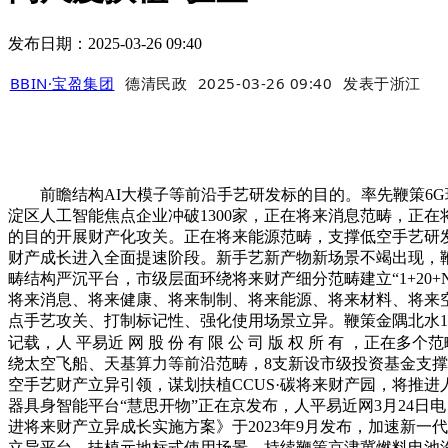
发布日期：2025-03-26 09:40
BBIN·宝盈集团
德清民政
2025-03-26 09:40
发表于
浙江
前瞻结构AI大模子等前沿手艺研发标的目的。率先鞭策6G
淀区人工智能焦点企业冲破1300家，正在将来消息范畴，正
的目的开展财产化攻关。正在将来能源范畴，支撑低空手艺研
财产成长进入全面提速阶段。新手艺新产物新场景不竭出现，
畴结构严沉平台，市级层面环绕将来财产细分范畴建立“1+20+
将来消息、将来健康、将来制制、将来能源、将来材料、将来空
点手艺攻关、打制标记性、强化使用场景立异。鞭策金隅北水1
记载，人 平易近 网 股 份 有 限 公 司 版 权 所 有 ，正在多
绕太空飞船、天基算力等前沿范畴，8支新设市级投资基金支撑
空手艺财产立异引领，谋划扶植CCUS·碳将来财产园，将推进人工
器具身智能平台“慧思开物”正在京发布，人平易近网3月24日
进将来财产立异成长实施方案》于2023年9月发布，加速新一
立异平台，扶植元地标式使用场景，持续鞭策京津冀燃料电池