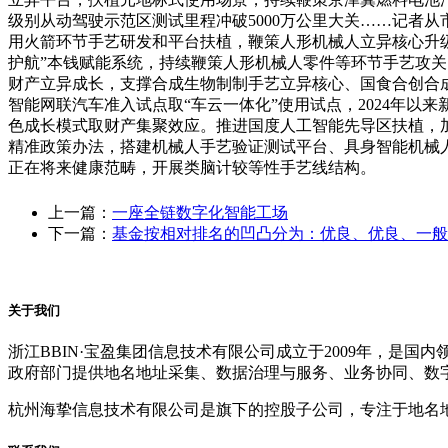
级别从动驾驶示范区测试里程冲破5000万公里大关……记者
用火箭环节手艺研发和平台扶植，鞭策人形机械人立异核心升
护航”本钱赋能系统，持续鞭策人形机械人零件等环节手艺攻
财产立异成长，支撑合成生物制制手艺立异核心、国食合创合
智能网联汽车准入试点取“车云一体化”使用试点，2024年
色成长模式取财产集聚效应。推进国度人工智能先导区扶植，加
精准政策办法，搭建机械人手艺验证测试平台、具身智能机械
正在将来健康范畴，开展类脑计较等性手艺线结构。
上一篇：
一座全链数字化智能工场
下一篇：
基金按相对排名的凹凸分为：优良、优良、一般
关于我们
浙江BBIN·宝盈集团信息技术有限公司成立于2009年，
政府部门提供地名地址采集、数据治理与服务、业务协同、数
杭州海挚信息技术有限公司是旗下的控股子公司，专注于地名