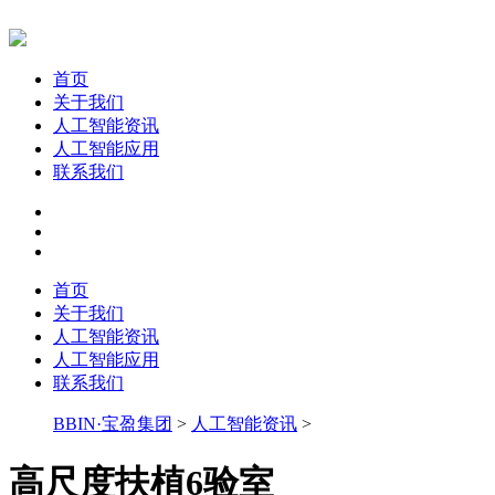
首页
关于我们
人工智能资讯
人工智能应用
联系我们
首页
关于我们
人工智能资讯
人工智能应用
联系我们
BBIN·宝盈集团
>
人工智能资讯
>
高尺度扶植6验室