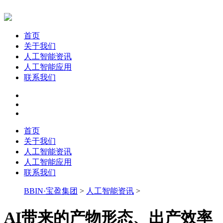
首页
关于我们
人工智能资讯
人工智能应用
联系我们
首页
关于我们
人工智能资讯
人工智能应用
联系我们
BBIN·宝盈集团
>
人工智能资讯
>
AI带来的产物形态、出产效率