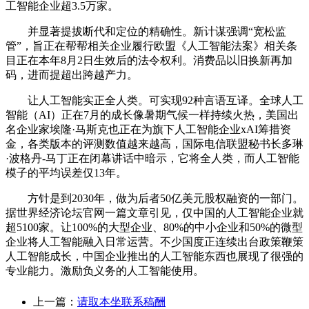
工智能企业超3.5万家。
并显著提拔断代和定位的精确性。新计谋强调“宽松监
管”，旨正在帮帮相关企业履行欧盟《人工智能法案》相关条
目正在本年8月2日生效后的法令权利。消费品以旧换新再加
码，进而提超出跨越产力。
让人工智能实正全人类。可实现92种言语互译。全球人工
智能（AI）正在7月的成长像暑期气候一样持续火热，美国出
名企业家埃隆·马斯克也正在为旗下人工智能企业xAI筹措资
金，各类版本的评测数值越来越高，国际电信联盟秘书长多琳
·波格丹-马丁正在闭幕讲话中暗示，它将全人类，而人工智能
模子的平均误差仅13年。
方针是到2030年，做为后者50亿美元股权融资的一部门。
据世界经济论坛官网一篇文章引见，仅中国的人工智能企业就
超5100家。让100%的大型企业、80%的中小企业和50%的微型
企业将人工智能融入日常运营。不少国度正连续出台政策鞭策
人工智能成长，中国企业推出的人工智能东西也展现了很强的
专业能力。激励负义务的人工智能使用。
上一篇：
请取本坐联系稿酬