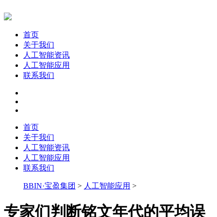
首页
关于我们
人工智能资讯
人工智能应用
联系我们
首页
关于我们
人工智能资讯
人工智能应用
联系我们
BBIN·宝盈集团
>
人工智能应用
>
专家们判断铭文年代的平均误